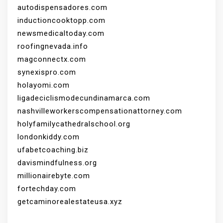
autodispensadores.com
inductioncooktopp.com
newsmedicaltoday.com
roofingnevada.info
magconnectx.com
synexispro.com
holayomi.com
ligadeciclismodecundinamarca.com
nashvilleworkerscompensationattorney.com
holyfamilycathedralschool.org
londonkiddy.com
ufabetcoaching.biz
davismindfulness.org
millionairebyte.com
fortechday.com
getcaminorealestateusa.xyz