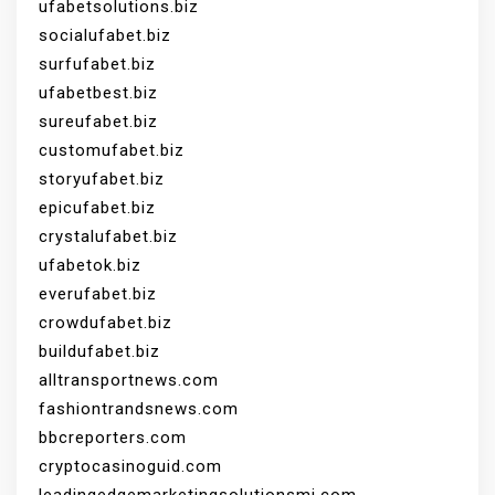
ufabetsolutions.biz
socialufabet.biz
surfufabet.biz
ufabetbest.biz
sureufabet.biz
customufabet.biz
storyufabet.biz
epicufabet.biz
crystalufabet.biz
ufabetok.biz
everufabet.biz
crowdufabet.biz
buildufabet.biz
alltransportnews.com
fashiontrandsnews.com
bbcreporters.com
cryptocasinoguid.com