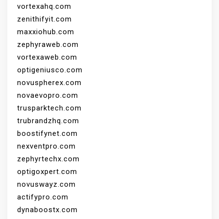
vortexahq.com
zenithifyit.com
maxxiohub.com
zephyraweb.com
vortexaweb.com
optigeniusco.com
novuspherex.com
novaevopro.com
trusparktech.com
trubrandzhq.com
boostifynet.com
nexventpro.com
zephyrtechx.com
optigoxpert.com
novuswayz.com
actifypro.com
dynaboostx.com