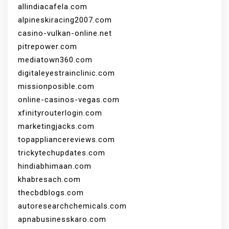
allindiacafela.com
alpineskiracing2007.com
casino-vulkan-online.net
pitrepower.com
mediatown360.com
digitaleyestrainclinic.com
missionposible.com
online-casinos-vegas.com
xfinityrouterlogin.com
marketingjacks.com
topappliancereviews.com
trickytechupdates.com
hindiabhimaan.com
khabresach.com
thecbdblogs.com
autoresearchchemicals.com
apnabusinesskaro.com