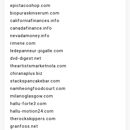
epictacoshop.com
biopuraskinserum.com
californiafinances.info
canadafinance.info
nevadamoney.info
rimene.com
ledepanneur-pigalle.com
dvd-digest.net
theartistsmarketnola.com
chiranaplus.biz
stackspancakebar.com
namheongfoodcourt.com
milanoglasgow.com
hallu-forte3.com
hallu-motion24.com
therockskippers.com
granfoss.net