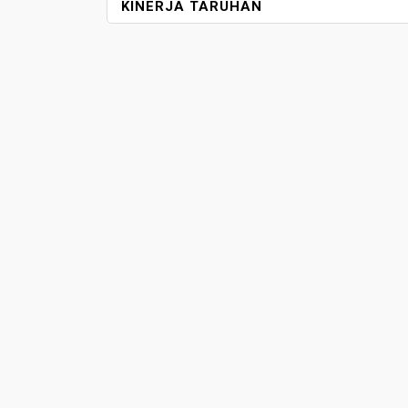
S
KINERJA TARUHAN
T
N
A
V
I
G
A
T
I
O
N