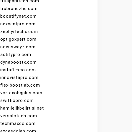
trusparktech.com
trubrandzhq.com
boostifynet.com
nexventpro.com
zephyrtechx.com
optigoxpert.com
novuswayz.com
actifypro.com
dynaboostx.com
instaflexco.com
innovistapro.com
flexiboostlab.com
vortexohqplus.com
swiftiopro.com
hamilelikbelirtisi.net
versalotech.com
techmaxco.com
exceedolab.com