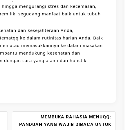
 hingga mengurangi stres dan kecemasan,
 memiliki segudang manfaat baik untuk tubuh
esehatan dan kesejahteraan Anda,
matqq ke dalam rutinitas harian Anda. Baik
men atau memasukkannya ke dalam masakan
membantu mendukung kesehatan dan
n dengan cara yang alami dan holistik.
MEMBUKA RAHASIA MENUQQ:
PANDUAN YANG WAJIB DIBACA UNTUK