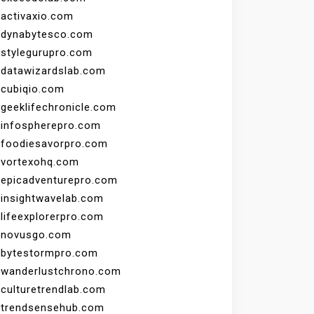
activaxio.com
dynabytesco.com
stylegurupro.com
datawizardslab.com
cubiqio.com
geeklifechronicle.com
infospherepro.com
foodiesavorpro.com
vortexohq.com
epicadventurepro.com
insightwavelab.com
lifeexplorerpro.com
novusgo.com
bytestormpro.com
wanderlustchrono.com
culturetrendlab.com
trendsensehub.com