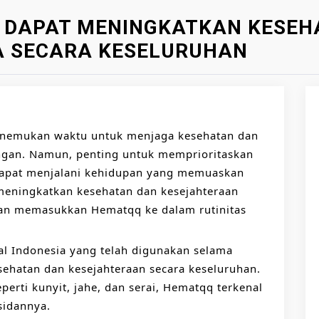
DAPAT MENINGKATKAN KESEH
 SECARA KESELURUHAN
 menemukan waktu untuk menjaga kesehatan dan
angan. Namun, penting untuk memprioritaskan
r dapat menjalani kehidupan yang memuaskan
 meningkatkan kesehatan dan kesejahteraan
gan memasukkan Hematqq ke dalam rutinitas
al Indonesia yang telah digunakan selama
ehatan dan kesejahteraan secara keseluruhan.
perti kunyit, jahe, dan serai, Hematqq terkenal
sidannya.