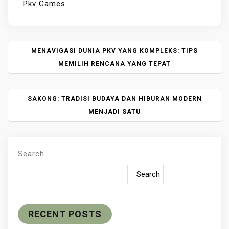
Pkv Games
P
MENAVIGASI DUNIA PKV YANG KOMPLEKS: TIPS
O
MEMILIH RENCANA YANG TEPAT
S
T
N
SAKONG: TRADISI BUDAYA DAN HIBURAN MODERN
A
MENJADI SATU
V
I
G
Search
A
T
Search
I
O
N
RECENT POSTS