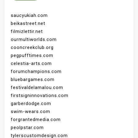
saucyukiah.com
beikastreet.net
filmizlettir.net
ourmultiworlds.com
cooncreekclub.org
pegpufftimes.com
celestia-arts.com
forumchampions.com
bluebargames.com
festivaldelamalou.com
firstsigninnovations.com
garberdodge.com
swim-wears.com
forgrantedmedia.com
peolpstar.com
tylerscustomdesign.com