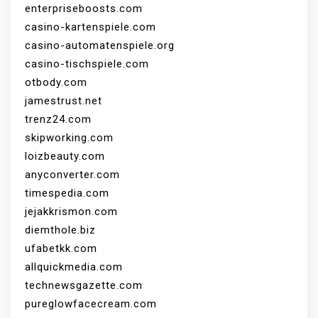
enterpriseboosts.com
casino-kartenspiele.com
casino-automatenspiele.org
casino-tischspiele.com
otbody.com
jamestrust.net
trenz24.com
skipworking.com
loizbeauty.com
anyconverter.com
timespedia.com
jejakkrismon.com
diemthole.biz
ufabetkk.com
allquickmedia.com
technewsgazette.com
pureglowfacecream.com