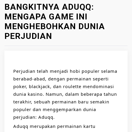
BANGKITNYA ADUQQ:
MENGAPA GAME INI
MENGHEBOHKAN DUNIA
PERJUDIAN
Perjudian telah menjadi hobi populer selama
berabad-abad, dengan permainan seperti
poker, blackjack, dan roulette mendominasi
dunia kasino. Namun, dalam beberapa tahun
terakhir, sebuah permainan baru semakin
populer dan menggemparkan dunia
perjudian: Aduqq.
Aduqq merupakan permainan kartu