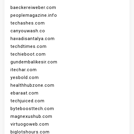
baeckereiweber.com
peoplemagazine.info
techashes.com
canyouwash.co
havadisantalya.com
techdtimes.com
techieboot.com
gundembalikesir.com
itechar.com
yesbold.com
healthhubzone.com
ebaraat.com
techjuiced.com
byteboosttech.com
magnexushub.com
virtuogoweb.com
biglotshours.com