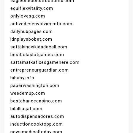
eagleoneconstructiontx.com
equiflexvitality.com
onlylovesg.com
activedesenvolvimento.com
dailyhubpages.com
idnplaysbobet.com
sattakingvikidadacall.com
bestbolaslotgames.com
sattamatkafixedgamehere.com
entrepreneurguardian.com
hibaby.info
paperwashington.com
weedemup.com
bestchancecasino.com
bilalliaqat.com
autodispensadores.com
inductioncooktopp.com
newsmedicaltoday.com