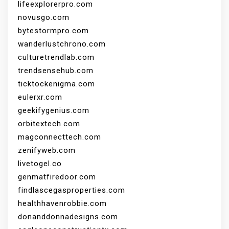
lifeexplorerpro.com
novusgo.com
bytestormpro.com
wanderlustchrono.com
culturetrendlab.com
trendsensehub.com
ticktockenigma.com
eulerxr.com
geekifygenius.com
orbitextech.com
magconnecttech.com
zenifyweb.com
livetogel.co
genmatfiredoor.com
findlascegasproperties.com
healthhavenrobbie.com
donanddonnadesigns.com