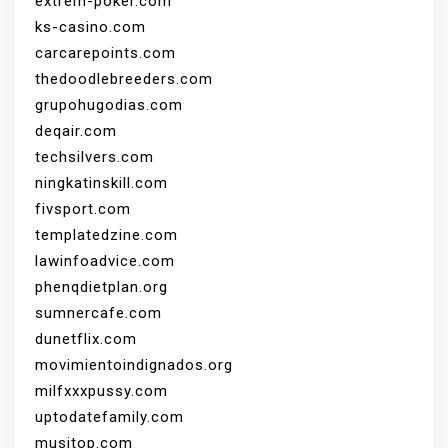
extrem-poker.com
ks-casino.com
carcarepoints.com
thedoodlebreeders.com
grupohugodias.com
deqair.com
techsilvers.com
ningkatinskill.com
fivsport.com
templatedzine.com
lawinfoadvice.com
phenqdietplan.org
sumnercafe.com
dunetflix.com
movimientoindignados.org
milfxxxpussy.com
uptodatefamily.com
musitop.com