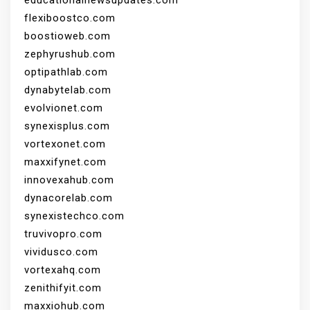
educationalnewsupdates.com
flexiboostco.com
boostioweb.com
zephyrushub.com
optipathlab.com
dynabytelab.com
evolvionet.com
synexisplus.com
vortexonet.com
maxxifynet.com
innovexahub.com
dynacorelab.com
synexistechco.com
truvivopro.com
vividusco.com
vortexahq.com
zenithifyit.com
maxxiohub.com