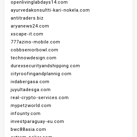
openlivinglabdays14.com
ayurvedakonsultti-kari-nokela.com
antitraders.biz
aryanews24.com
xscape-it.com
777azino-mobile.com
cobbseniorbowl.com
technowdesign.com
durexsecurityandshipping.com
cityroofingandplannig.com
ivdabergasa.com
juyultadesga.com
real-crypto-services.com
mypetzworld.com
infounty.com
investparaguay-eu.com
bwc88asia.com