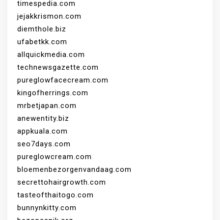
timespedia.com
jejakkrismon.com
diemthole.biz
ufabetkk.com
allquickmedia.com
technewsgazette.com
pureglowfacecream.com
kingofherrings.com
mrbetjapan.com
anewentity.biz
appkuala.com
seo7days.com
pureglowcream.com
bloemenbezorgenvandaag.com
secrettohairgrowth.com
tasteofthaitogo.com
bunnynkitty.com