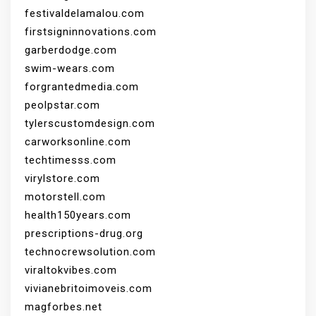
festivaldelamalou.com
firstsigninnovations.com
garberdodge.com
swim-wears.com
forgrantedmedia.com
peolpstar.com
tylerscustomdesign.com
carworksonline.com
techtimesss.com
virylstore.com
motorstell.com
health150years.com
prescriptions-drug.org
technocrewsolution.com
viraltokvibes.com
vivianebritoimoveis.com
magforbes.net