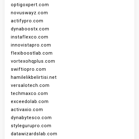
optigoxpert.com
novuswayz.com
actifypro.com
dynaboostx.com
instaflexco.com
innovistapro.com
flexiboostlab.com
vortexohqplus.com
swiftiopro.com
hamilelikbelirtisi.net
versalotech.com
techmaxco.com
exceedolab.com
activaxio.com
dynabytesco.com
stylegurupro.com
datawizardslab.com