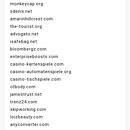
monkeycap.org
sdenix.net
amarinhillcrest.com
the-tourist.org
advogato.net
isafebag.net
bloombergz.com
enterpriseboosts.com
casino-kartenspiele.com
casino-automatenspiele.org
casino-tischspiele.com
otbody.com
jamestrust.net
trenz24.com
skipworking.com
loizbeauty.com
anyconverter.com