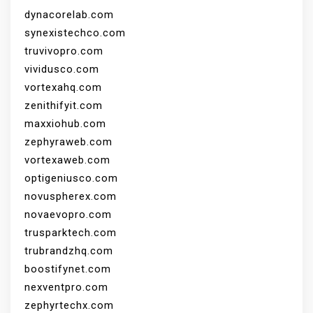
dynacorelab.com
synexistechco.com
truvivopro.com
vividusco.com
vortexahq.com
zenithifyit.com
maxxiohub.com
zephyraweb.com
vortexaweb.com
optigeniusco.com
novuspherex.com
novaevopro.com
trusparktech.com
trubrandzhq.com
boostifynet.com
nexventpro.com
zephyrtechx.com