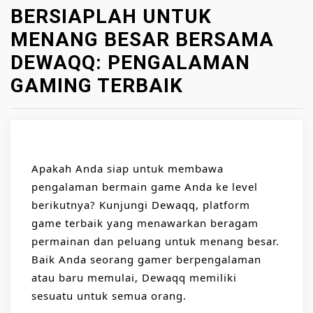
BERSIAPLAH UNTUK
MENANG BESAR BERSAMA
DEWAQQ: PENGALAMAN
GAMING TERBAIK
Apakah Anda siap untuk membawa
pengalaman bermain game Anda ke level
berikutnya? Kunjungi Dewaqq, platform
game terbaik yang menawarkan beragam
permainan dan peluang untuk menang besar.
Baik Anda seorang gamer berpengalaman
atau baru memulai, Dewaqq memiliki
sesuatu untuk semua orang.