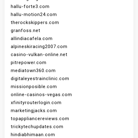
hallu-forte3.com
hallu-motion24.com
therockskippers.com
granfoss.net
allindiacafela.com
alpineskiracing2007.com
casino-vulkan-online.net
pitrepower.com
mediatown360.com
digitaleyestrainclinic.com
missionposible.com
online-casinos-vegas.com
xfinityrouterlogin.com
marketingjacks.com
topappliancereviews.com
trickytechupdates.com
hindiabhimaan.com