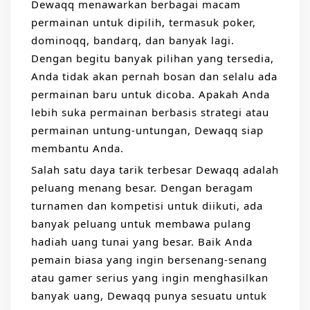
Dewaqq menawarkan berbagai macam
permainan untuk dipilih, termasuk poker,
dominoqq, bandarq, dan banyak lagi.
Dengan begitu banyak pilihan yang tersedia,
Anda tidak akan pernah bosan dan selalu ada
permainan baru untuk dicoba. Apakah Anda
lebih suka permainan berbasis strategi atau
permainan untung-untungan, Dewaqq siap
membantu Anda.
Salah satu daya tarik terbesar Dewaqq adalah
peluang menang besar. Dengan beragam
turnamen dan kompetisi untuk diikuti, ada
banyak peluang untuk membawa pulang
hadiah uang tunai yang besar. Baik Anda
pemain biasa yang ingin bersenang-senang
atau gamer serius yang ingin menghasilkan
banyak uang, Dewaqq punya sesuatu untuk