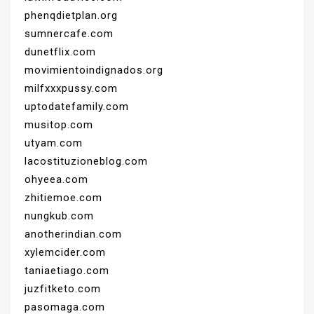
phenqdietplan.org
sumnercafe.com
dunetflix.com
movimientoindignados.org
milfxxxpussy.com
uptodatefamily.com
musitop.com
utyam.com
lacostituzioneblog.com
ohyeea.com
zhitiemoe.com
nungkub.com
anotherindian.com
xylemcider.com
taniaetiago.com
juzfitketo.com
pasomaga.com