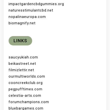
impactgardencbdgummies.org
naturesstimulantcbd.net
nopalinaeuropa.com
biomagnify.net
LINKS
saucyukiah.com
beikastreet.net
filmizlettir.net
ourmultiworlds.com
cooncreekclub.org
pegpufftimes.com
celestia-arts.com
forumchampions.com
bluebargames.com