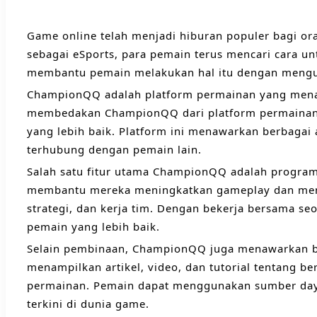
Game online telah menjadi hiburan populer bagi or
sebagai eSports, para pemain terus mencari cara 
membantu pemain melakukan hal itu dengan mengub
ChampionQQ adalah platform permainan yang menawa
membedakan ChampionQQ dari platform permainan 
yang lebih baik. Platform ini menawarkan berbagai
terhubung dengan pemain lain.
Salah satu fitur utama ChampionQQ adalah program
membantu mereka meningkatkan gameplay dan menca
strategi, dan kerja tim. Dengan bekerja bersama s
pemain yang lebih baik.
Selain pembinaan, ChampionQQ juga menawarkan b
menampilkan artikel, video, dan tutorial tentang b
permainan. Pemain dapat menggunakan sumber daya
terkini di dunia game.