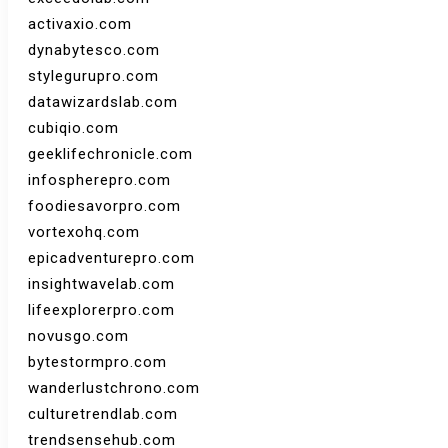
activaxio.com
dynabytesco.com
stylegurupro.com
datawizardslab.com
cubiqio.com
geeklifechronicle.com
infospherepro.com
foodiesavorpro.com
vortexohq.com
epicadventurepro.com
insightwavelab.com
lifeexplorerpro.com
novusgo.com
bytestormpro.com
wanderlustchrono.com
culturetrendlab.com
trendsensehub.com