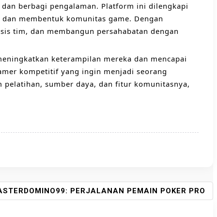
n berbagi pengalaman. Platform ini dilengkapi
ain dan membentuk komunitas game. Dengan
basis tim, dan membangun persahabatan dengan
eningkatkan keterampilan mereka dan mencapai
amer kompetitif yang ingin menjadi seorang
pelatihan, sumber daya, dan fitur komunitasnya,
MASTERDOMINO99: PERJALANAN PEMAIN POKER PRO