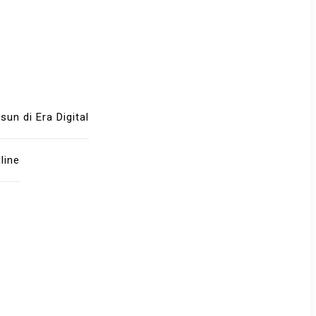
un di Era Digital
line