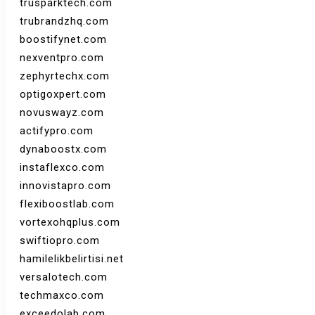
trusparktech.com
trubrandzhq.com
boostifynet.com
nexventpro.com
zephyrtechx.com
optigoxpert.com
novuswayz.com
actifypro.com
dynaboostx.com
instaflexco.com
innovistapro.com
flexiboostlab.com
vortexohqplus.com
swiftiopro.com
hamilelikbelirtisi.net
versalotech.com
techmaxco.com
exceedolab.com