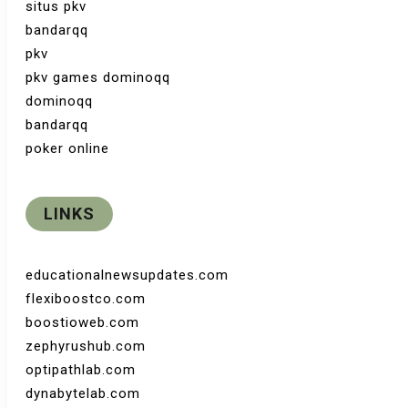
situs pkv
bandarqq
pkv
pkv games dominoqq
dominoqq
bandarqq
poker online
LINKS
educationalnewsupdates.com
flexiboostco.com
boostioweb.com
zephyrushub.com
optipathlab.com
dynabytelab.com