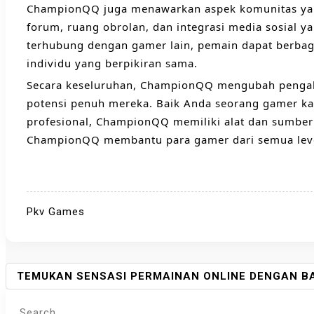
ChampionQQ juga menawarkan aspek komunitas yang
forum, ruang obrolan, dan integrasi media sosia
terhubung dengan gamer lain, pemain dapat berbag
individu yang berpikiran sama.
Secara keseluruhan, ChampionQQ mengubah penga
potensi penuh mereka. Baik Anda seorang gamer ka
profesional, ChampionQQ memiliki alat dan sumber
ChampionQQ membantu para gamer dari semua level
Pkv Games
TEMUKAN SENSASI PERMAINAN ONLINE DENGAN B
P
O
Search