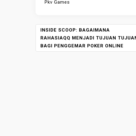
Pkv Games
P
INSIDE SCOOP: BAGAIMANA
O
RAHASIAQQ MENJADI TUJUAN TUJUA
S
BAGI PENGGEMAR POKER ONLINE
T
N
A
V
I
G
A
T
I
O
N