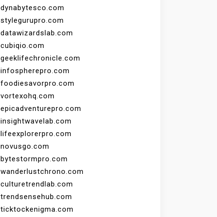
dynabytesco.com
stylegurupro.com
datawizardslab.com
cubiqio.com
geeklifechronicle.com
infospherepro.com
foodiesavorpro.com
vortexohq.com
epicadventurepro.com
insightwavelab.com
lifeexplorerpro.com
novusgo.com
bytestormpro.com
wanderlustchrono.com
culturetrendlab.com
trendsensehub.com
ticktockenigma.com