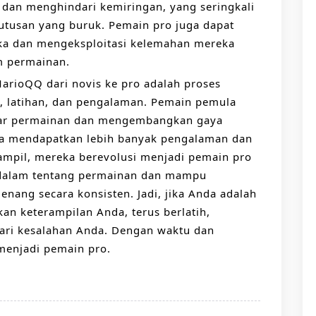
an menghindari kemiringan, yang seringkali
tusan yang buruk. Pemain pro juga dapat
a dan mengeksploitasi kelemahan mereka
m permainan.
arioQQ dari novis ke pro adalah proses
 latihan, dan pengalaman. Pemain pemula
sar permainan dan mengembangkan gaya
ka mendapatkan lebih banyak pengalaman dan
ampil, mereka berevolusi menjadi pemain pro
dalam tentang permainan dan mampu
nang secara konsisten. Jadi, jika Anda adalah
n keterampilan Anda, terus berlatih,
dari kesalahan Anda. Dengan waktu dan
 menjadi pemain pro.