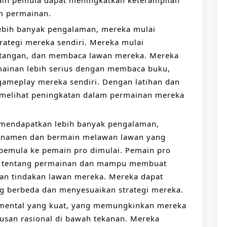
ain pemula dapat meningkatkan keterampilan
m permainan.
ebih banyak pengalaman, mereka mulai
ategi mereka sendiri. Mereka mulai
i tangan, dan membaca lawan mereka. Mereka
mainan lebih serius dengan membaca buku,
gameplay mereka sendiri. Dengan latihan dan
 melihat peningkatan dalam permainan mereka
 mendapatkan lebih banyak pengalaman,
urnamen dan bermain melawan lawan yang
ri pemula ke pemain pro dimulai. Pemain pro
 tentang permainan dan mampu membuat
kan tindakan lawan mereka. Mereka dapat
g berbeda dan menyesuaikan strategi mereka.
 mental yang kuat, yang memungkinkan mereka
usan rasional di bawah tekanan. Mereka