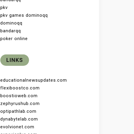
pkv
pkv games dominoqq
dominoqq
bandarqq
poker online
LINKS
educationalnewsupdates.com
flexiboostco.com
boostioweb.com
zephyrushub.com
optipathlab.com
dynabytelab.com
evolvionet.com