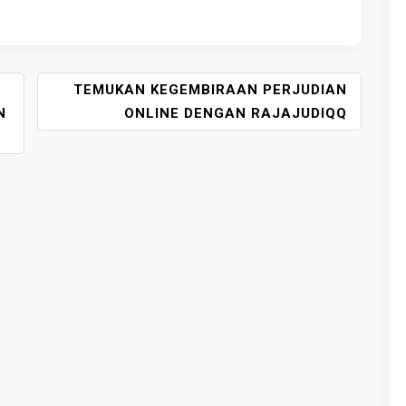
TEMUKAN KEGEMBIRAAN PERJUDIAN
N
ONLINE DENGAN RAJAJUDIQQ