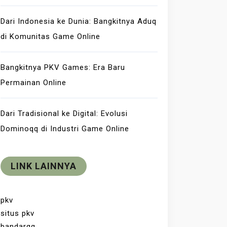
Dari Indonesia ke Dunia: Bangkitnya Aduq
di Komunitas Game Online
Bangkitnya PKV Games: Era Baru
Permainan Online
Dari Tradisional ke Digital: Evolusi
Dominoqq di Industri Game Online
LINK LAINNYA
pkv
situs pkv
bandarqq