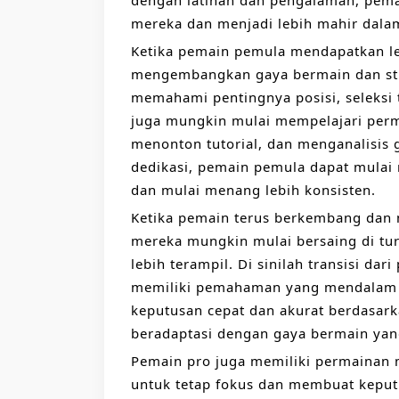
dengan latihan dan pengalaman, pem
mereka dan menjadi lebih mahir dala
Ketika pemain pemula mendapatkan l
mengembangkan gaya bermain dan str
memahami pentingnya posisi, seleks
juga mungkin mulai mempelajari per
menonton tutorial, dan menganalisis 
dedikasi, pemain pemula dapat mulai
dan mulai menang lebih konsisten.
Ketika pemain terus berkembang dan
mereka mungkin mulai bersaing di t
lebih terampil. Di sinilah transisi da
memiliki pemahaman yang mendalam
keputusan cepat dan akurat berdasar
beradaptasi dengan gaya bermain yan
Pemain pro juga memiliki permainan
untuk tetap fokus dan membuat keput