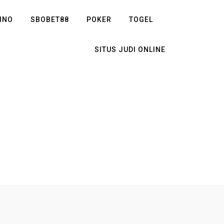
INO
SBOBET88
POKER
TOGEL
SITUS JUDI ONLINE