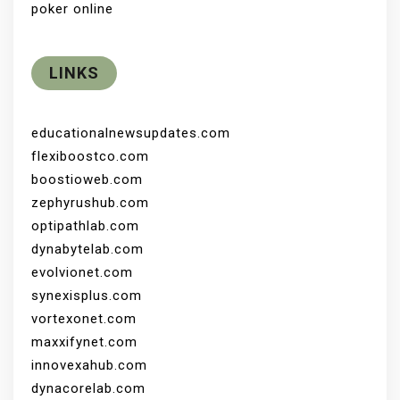
poker online
LINKS
educationalnewsupdates.com
flexiboostco.com
boostioweb.com
zephyrushub.com
optipathlab.com
dynabytelab.com
evolvionet.com
synexisplus.com
vortexonet.com
maxxifynet.com
innovexahub.com
dynacorelab.com