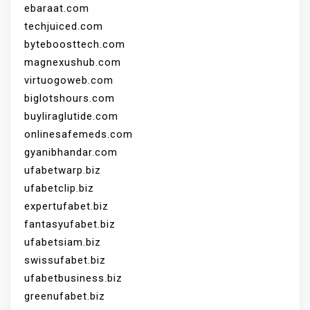
ebaraat.com
techjuiced.com
byteboosttech.com
magnexushub.com
virtuogoweb.com
biglotshours.com
buyliraglutide.com
onlinesafemeds.com
gyanibhandar.com
ufabetwarp.biz
ufabetclip.biz
expertufabet.biz
fantasyufabet.biz
ufabetsiam.biz
swissufabet.biz
ufabetbusiness.biz
greenufabet.biz