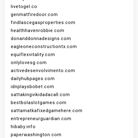
livetogel.co
genmatfiredoor.com
findlascegasproperties.com
healthhavenrobbie.com
donanddonnadesigns.com
eagleoneconstructiontx.com
equiflexvitality.com
onlylovesg.com
activedesenvolvimento.com
dailyhubpages.com
idnplaysbobet.com
sattakingvikidadacall.com
bestbolaslotgames.com
sattamatkafixedgamehere.com
entrepreneurguardian.com
hibaby.info
paperwashington.com