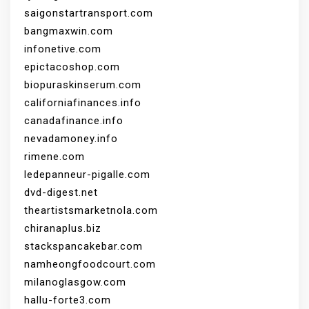
saigonstartransport.com
bangmaxwin.com
infonetive.com
epictacoshop.com
biopuraskinserum.com
californiafinances.info
canadafinance.info
nevadamoney.info
rimene.com
ledepanneur-pigalle.com
dvd-digest.net
theartistsmarketnola.com
chiranaplus.biz
stackspancakebar.com
namheongfoodcourt.com
milanoglasgow.com
hallu-forte3.com