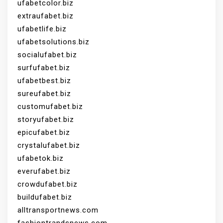
ufabetcolor.biz
extraufabet.biz
ufabetlife.biz
ufabetsolutions.biz
socialufabet.biz
surfufabet.biz
ufabetbest.biz
sureufabet.biz
customufabet.biz
storyufabet.biz
epicufabet.biz
crystalufabet.biz
ufabetok.biz
everufabet.biz
crowdufabet.biz
buildufabet.biz
alltransportnews.com