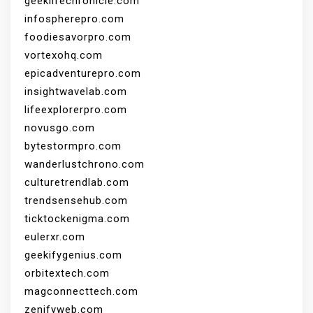
geeklifechronicle.com
infospherepro.com
foodiesavorpro.com
vortexohq.com
epicadventurepro.com
insightwavelab.com
lifeexplorerpro.com
novusgo.com
bytestormpro.com
wanderlustchrono.com
culturetrendlab.com
trendsensehub.com
ticktockenigma.com
eulerxr.com
geekifygenius.com
orbitextech.com
magconnecttech.com
zenifyweb.com