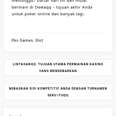
menunggu? Daftar hari ini dan mulai
bermain di Dewaqq – tujuan akhir Anda
untuk poker online dan banyak lagi.
Pkv Games
,
Slot
P
LINTASANQQ: TUJUAN UTAMA PERMAINAN KASINO
O
YANG MENDEBARKAN
S
T
N
BEBASKAN SISI KOMPETITIF ANDA DENGAN TURNAMEN
A
SERU ITUQQ
V
I
G