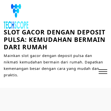
S
k
i
p
t
SLOT GACOR DENGAN DEPOSIT
o
PULSA: KEMUDAHAN BERMAIN
c
DARI RUMAH
o
n
Mainkan slot gacor dengan deposit pulsa dan
t
nikmati kemudahan bermain dari rumah. Dapatkan
e
kemenangan besar dengan cara yang mudah dan
n
praktis.
t
Close
Menu