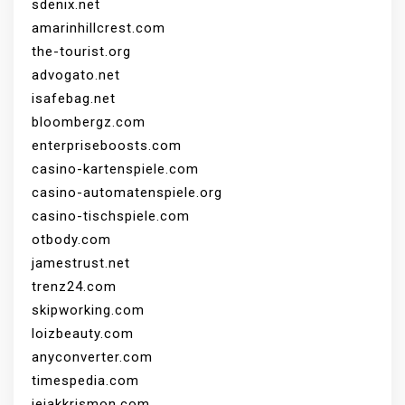
sdenix.net
amarinhillcrest.com
the-tourist.org
advogato.net
isafebag.net
bloombergz.com
enterpriseboosts.com
casino-kartenspiele.com
casino-automatenspiele.org
casino-tischspiele.com
otbody.com
jamestrust.net
trenz24.com
skipworking.com
loizbeauty.com
anyconverter.com
timespedia.com
jejakkrismon.com