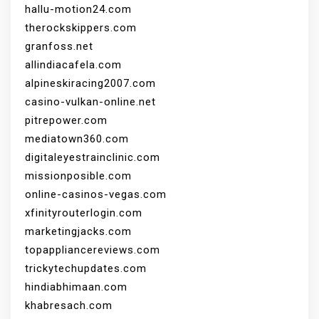
hallu-motion24.com
therockskippers.com
granfoss.net
allindiacafela.com
alpineskiracing2007.com
casino-vulkan-online.net
pitrepower.com
mediatown360.com
digitaleyestrainclinic.com
missionposible.com
online-casinos-vegas.com
xfinityrouterlogin.com
marketingjacks.com
topappliancereviews.com
trickytechupdates.com
hindiabhimaan.com
khabresach.com