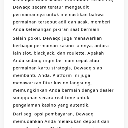
Dewaqq secara teratur mengaudit
permainannya untuk memastikan bahwa
permainan tersebut adil dan acak, memberi
Anda ketenangan pikiran saat bermain.
Selain poker, Dewaqq juga menawarkan
berbagai permainan kasino lainnya, antara
lain slot, blackjack, dan roulette. Apakah
Anda sedang ingin bermain cepat atau
permainan kartu strategis, Dewaqq siap
membantu Anda. Platform ini juga
menawarkan fitur kasino langsung,
memungkinkan Anda bermain dengan dealer
sungguhan secara real-time untuk
pengalaman kasino yang autentik.
Dari segi opsi pembayaran, Dewaqq
memudahkan Anda melakukan deposit dan