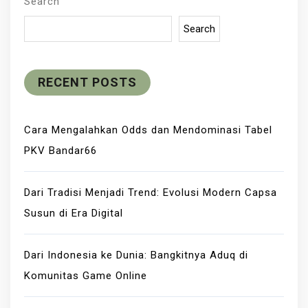
Search
A
T
Search
I
O
N
RECENT POSTS
Cara Mengalahkan Odds dan Mendominasi Tabel
PKV Bandar66
Dari Tradisi Menjadi Trend: Evolusi Modern Capsa
Susun di Era Digital
Dari Indonesia ke Dunia: Bangkitnya Aduq di
Komunitas Game Online