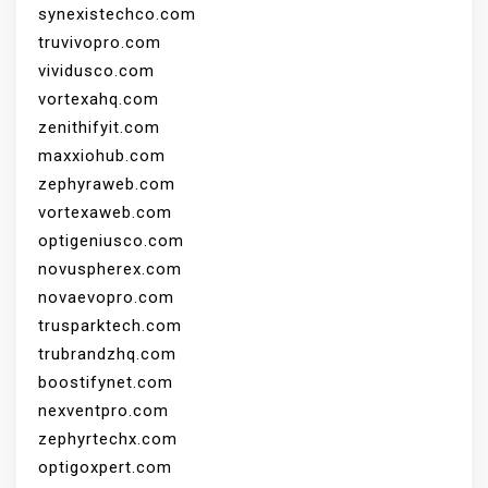
synexistechco.com
truvivopro.com
vividusco.com
vortexahq.com
zenithifyit.com
maxxiohub.com
zephyraweb.com
vortexaweb.com
optigeniusco.com
novuspherex.com
novaevopro.com
trusparktech.com
trubrandzhq.com
boostifynet.com
nexventpro.com
zephyrtechx.com
optigoxpert.com