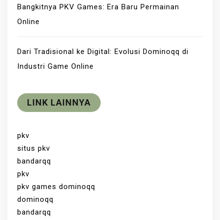
Bangkitnya PKV Games: Era Baru Permainan
Online
Dari Tradisional ke Digital: Evolusi Dominoqq di
Industri Game Online
LINK LAINNYA
pkv
situs pkv
bandarqq
pkv
pkv games dominoqq
dominoqq
bandarqq