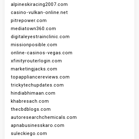
alpineskiracing2007.com
casino-vulkan-online.net
pitrepower.com
mediatown360.com
digitaleyestrainclinic.com
missionposible.com
online-casinos-vegas.com
xfinityrouterlogin.com
marketingjacks.com
topappliancereviews.com
trickytechupdates.com
hindiabhimaan.com
khabresach.com
thecbdblogs.com
autoresearchchemicals.com
apnabusinesskaro.com
suleckiego.com