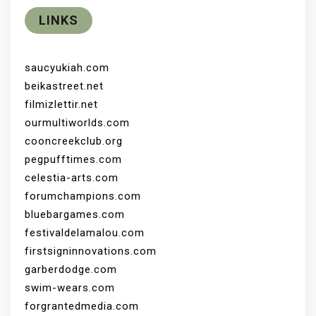
LINKS
saucyukiah.com
beikastreet.net
filmizlettir.net
ourmultiworlds.com
cooncreekclub.org
pegpufftimes.com
celestia-arts.com
forumchampions.com
bluebargames.com
festivaldelamalou.com
firstsigninnovations.com
garberdodge.com
swim-wears.com
forgrantedmedia.com