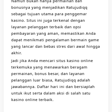
Namun bukan hanya permainan dan
bonusnya yang menjadikan Ratujudiqq
sebagai tujuan utama para penggemar
kasino. Situs ini juga terkenal dengan
layanan pelanggan terbaik dan opsi
pembayaran yang aman, memastikan Anda
dapat menikmati pengalaman bermain game
yang lancar dan bebas stres dari awal hingga
akhir.
Jadi jika Anda mencari situs kasino online
terkemuka yang menawarkan beragam
permainan, bonus besar, dan layanan
pelanggan luar biasa, Ratujudiqq adalah
jawabannya. Daftar hari ini dan bersiaplah
untuk ikut serta dalam aksi di salah satu
kasino online terbaik.