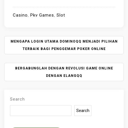
Casino
,
Pkv Games
,
Slot
P
MENGAPA LOGIN UTAMA DOMINOQQ MENJADI PILIHAN
O
TERBAIK BAGI PENGGEMAR POKER ONLINE
S
T
N
BERGABUNGLAH DENGAN REVOLUSI GAME ONLINE
A
DENGAN ELANGQQ
V
I
G
Search
A
T
Search
I
O