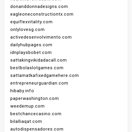
donanddonnadesigns.com
eagleoneconstructiontx.com
equiflexvitality.com
onlylovesg.com
activedesenvolvimento.com
dailyhubpages.com
idnplaysbobet.com
sattakingvikidadacall.com
bestbolaslotgames.com
sattamatkafixedgamehere.com
entrepreneurguardian.com
hibaby.info
paperwashington.com
weedemup.com
bestchancecasino.com
bilalliaqat.com
autodispensadores.com