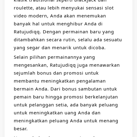
roulette, atau lebih menyukai sensasi slot
video modern, Anda akan menemukan
banyak hal untuk menghibur Anda di
Ratujudiqq. Dengan permainan baru yang
ditambahkan secara rutin, selalu ada sesuatu
yang segar dan menarik untuk dicoba.
Selain pilihan permainannya yang
mengesankan, Ratujudiqq juga menawarkan
sejumlah bonus dan promosi untuk
membantu meningkatkan pengalaman
bermain Anda. Dari bonus sambutan untuk
pemain baru hingga promosi berkelanjutan
untuk pelanggan setia, ada banyak peluang
untuk meningkatkan uang Anda dan
meningkatkan peluang Anda untuk menang
besar.