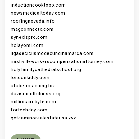
inductioncooktopp.com
newsmedicaltoday.com
roofingnevada.info
magconnectx.com
synexispro.com
holayomi.com
ligadeciclismodecundinamarca.com
nashvilleworkerscompensationattorney.com
holyfamilycathedralschool.org
londonkiddy.com
ufabetcoaching.biz
davismindfulness.org
millionairebyte.com
fortechday.com
getcaminorealestateusa.xyz