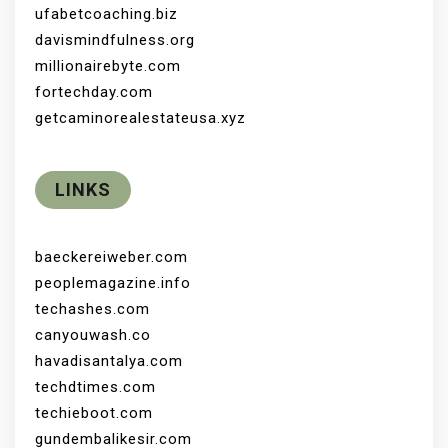
ufabetcoaching.biz
davismindfulness.org
millionairebyte.com
fortechday.com
getcaminorealestateusa.xyz
LINKS
baeckereiweber.com
peoplemagazine.info
techashes.com
canyouwash.co
havadisantalya.com
techdtimes.com
techieboot.com
gundembalikesir.com