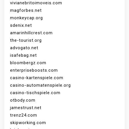
vivianebritoimoveis.com
magforbes.net
monkeycap.org
sdenix.net
amarinhillcrest.com
the-tourist.org
advogato.net
isafebag.net
bloombergz.com
enterpriseboosts.com
casino-kartenspiele.com
casino-automatenspiele.org
casino-tischspiele.com
otbody.com
jamestrust.net
trenz24.com
skipworking.com