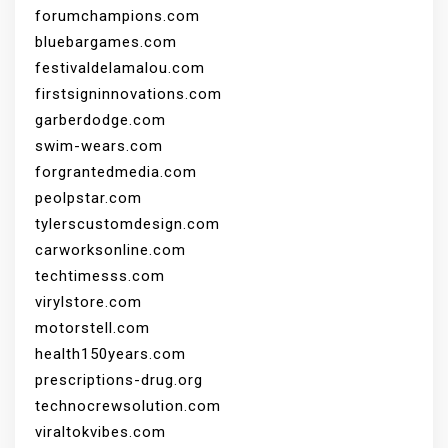
forumchampions.com
bluebargames.com
festivaldelamalou.com
firstsigninnovations.com
garberdodge.com
swim-wears.com
forgrantedmedia.com
peolpstar.com
tylerscustomdesign.com
carworksonline.com
techtimesss.com
virylstore.com
motorstell.com
health150years.com
prescriptions-drug.org
technocrewsolution.com
viraltokvibes.com