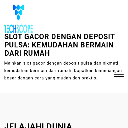
S
k
i
p
t
SLOT GACOR DENGAN DEPOSIT
o
PULSA: KEMUDAHAN BERMAIN
c
DARI RUMAH
o
n
Mainkan slot gacor dengan deposit pulsa dan nikmati
t
kemudahan bermain dari rumah. Dapatkan kemenangan
e
besar dengan cara yang mudah dan praktis.
n
t
Close
Menu
JELAJAHI DUNIA