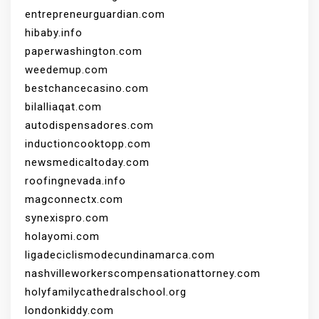
entrepreneurguardian.com
hibaby.info
paperwashington.com
weedemup.com
bestchancecasino.com
bilalliaqat.com
autodispensadores.com
inductioncooktopp.com
newsmedicaltoday.com
roofingnevada.info
magconnectx.com
synexispro.com
holayomi.com
ligadeciclismodecundinamarca.com
nashvilleworkerscompensationattorney.com
holyfamilycathedralschool.org
londonkiddy.com