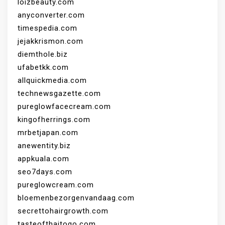
loizbeauty.com
anyconverter.com
timespedia.com
jejakkrismon.com
diemthole.biz
ufabetkk.com
allquickmedia.com
technewsgazette.com
pureglowfacecream.com
kingofherrings.com
mrbetjapan.com
anewentity.biz
appkuala.com
seo7days.com
pureglowcream.com
bloemenbezorgenvandaag.com
secrettohairgrowth.com
tasteofthaitogo.com