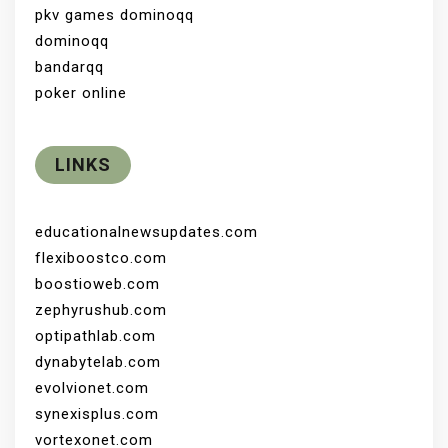
pkv games dominoqq
dominoqq
bandarqq
poker online
LINKS
educationalnewsupdates.com
flexiboostco.com
boostioweb.com
zephyrushub.com
optipathlab.com
dynabytelab.com
evolvionet.com
synexisplus.com
vortexonet.com