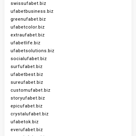
swissufabet.biz
ufabetbusiness.biz
greenufabet.biz
ufabetcolor.biz
extraufabet.biz
ufabetlife.biz
ufabetsolutions.biz
socialufabet.biz
surfufabet.biz
ufabetbest.biz
sureufabet.biz
customufabet.biz
storyufabet.biz
epicufabet.biz
crystalufabet.biz
ufabetok.biz
everufabet.biz