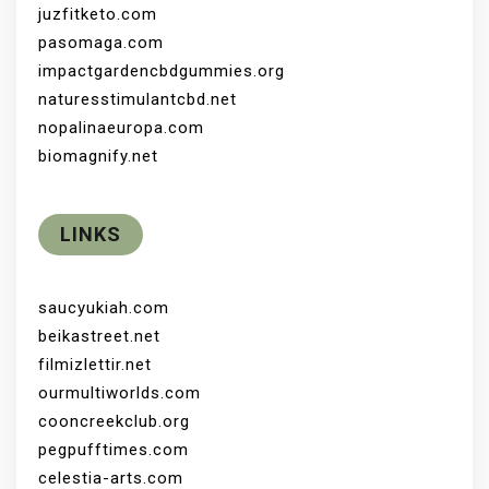
juzfitketo.com
pasomaga.com
impactgardencbdgummies.org
naturesstimulantcbd.net
nopalinaeuropa.com
biomagnify.net
LINKS
saucyukiah.com
beikastreet.net
filmizlettir.net
ourmultiworlds.com
cooncreekclub.org
pegpufftimes.com
celestia-arts.com