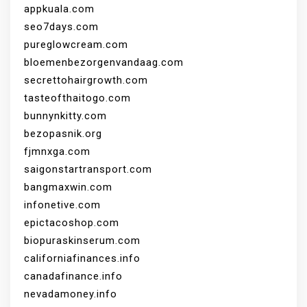
appkuala.com
seo7days.com
pureglowcream.com
bloemenbezorgenvandaag.com
secrettohairgrowth.com
tasteofthaitogo.com
bunnynkitty.com
bezopasnik.org
fjmnxga.com
saigonstartransport.com
bangmaxwin.com
infonetive.com
epictacoshop.com
biopuraskinserum.com
californiafinances.info
canadafinance.info
nevadamoney.info