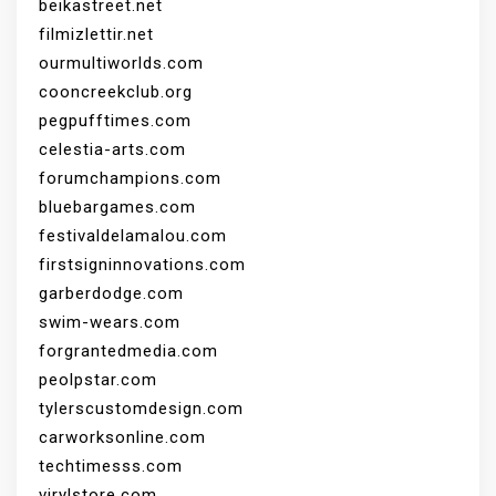
beikastreet.net
filmizlettir.net
ourmultiworlds.com
cooncreekclub.org
pegpufftimes.com
celestia-arts.com
forumchampions.com
bluebargames.com
festivaldelamalou.com
firstsigninnovations.com
garberdodge.com
swim-wears.com
forgrantedmedia.com
peolpstar.com
tylerscustomdesign.com
carworksonline.com
techtimesss.com
virylstore.com