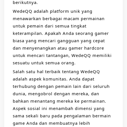
berikutnya.
WedeQQ adalah platform unik yang
menawarkan berbagai macam permainan
untuk pemain dari semua tingkat
keterampilan. Apakah Anda seorang gamer
biasa yang mencari gangguan yang cepat
dan menyenangkan atau gamer hardcore
untuk mencari tantangan, WedeQQ memiliki
sesuatu untuk semua orang.
Salah satu hal terbaik tentang WedeQQ
adalah aspek komunitas. Anda dapat
terhubung dengan pemain lain dari seluruh
dunia, mengobrol dengan mereka, dan
bahkan menantang mereka ke permainan.
Aspek sosial ini menambah dimensi yang
sama sekali baru pada pengalaman bermain
game Anda dan membuatnya lebih