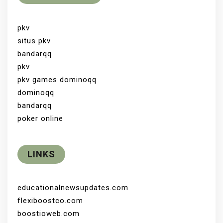
pkv
situs pkv
bandarqq
pkv
pkv games dominoqq
dominoqq
bandarqq
poker online
LINKS
educationalnewsupdates.com
flexiboostco.com
boostioweb.com