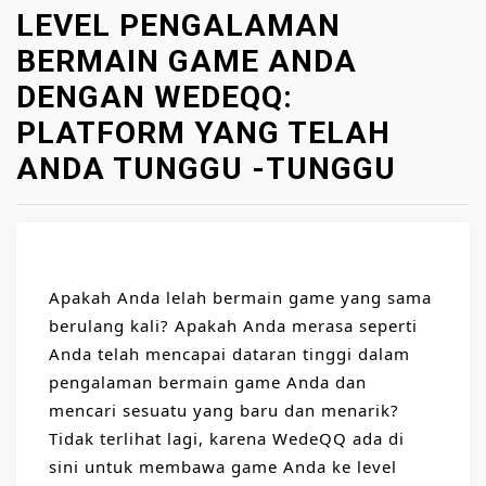
LEVEL PENGALAMAN
BERMAIN GAME ANDA
DENGAN WEDEQQ:
PLATFORM YANG TELAH
ANDA TUNGGU -TUNGGU
Apakah Anda lelah bermain game yang sama
berulang kali? Apakah Anda merasa seperti
Anda telah mencapai dataran tinggi dalam
pengalaman bermain game Anda dan
mencari sesuatu yang baru dan menarik?
Tidak terlihat lagi, karena WedeQQ ada di
sini untuk membawa game Anda ke level