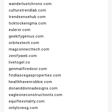
wanderlustchrono.com
culturetrendlab.com
trendsensehub.com
ticktockenigma.com
eulerxr.com
geekifygenius.com
orbitextech.com
magconnecttech.com
zenifyweb.com
livetogel.co
genmatfiredoor.com
findlascegasproperties.com
healthhavenrobbie.com
donanddonnadesigns.com
eagleoneconstructiontx.com
equiflexvitality.com
onlylovesg.com