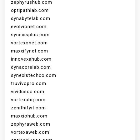
zephyrushub.com
optipathlab.com
dynabytelab.com
evolvionet.com
synexisplus.com
vortexonet.com
maxxifynet.com
innovexahub.com
dynacorelab.com
synexistechco.com
truvivopro.com
vividusco.com
vortexahq.com
zenithifyit.com
maxxiohub.com
zephyraweb.com
vortexaweb.com