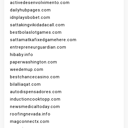
activedesenvolvimento.com
dailyhubpages.com
idnplaysbobet.com
sattakingvikidadacall.com
bestbolaslotgames.com
sattamatkafixedgamehere.com
entrepreneurguardian.com
hibaby.info
paperwashington.com
weedemup.com
bestchancecasino.com
bilalliaqat.com
autodispensadores.com
inductioncooktopp.com
newsmedicaltoday.com
roofingnevada.info
magconnectx.com