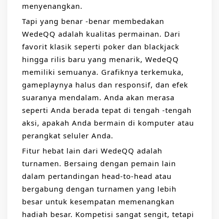
menyenangkan.
Tapi yang benar -benar membedakan
WedeQQ adalah kualitas permainan. Dari
favorit klasik seperti poker dan blackjack
hingga rilis baru yang menarik, WedeQQ
memiliki semuanya. Grafiknya terkemuka,
gameplaynya halus dan responsif, dan efek
suaranya mendalam. Anda akan merasa
seperti Anda berada tepat di tengah -tengah
aksi, apakah Anda bermain di komputer atau
perangkat seluler Anda.
Fitur hebat lain dari WedeQQ adalah
turnamen. Bersaing dengan pemain lain
dalam pertandingan head-to-head atau
bergabung dengan turnamen yang lebih
besar untuk kesempatan memenangkan
hadiah besar. Kompetisi sangat sengit, tetapi