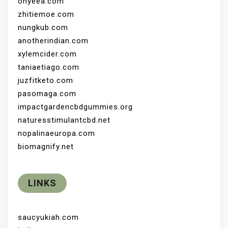
ohyeea.com
zhitiemoe.com
nungkub.com
anotherindian.com
xylemcider.com
taniaetiago.com
juzfitketo.com
pasomaga.com
impactgardencbdgummies.org
naturesstimulantcbd.net
nopalinaeuropa.com
biomagnify.net
LINKS
saucyukiah.com