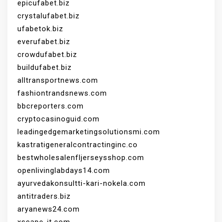
epicufabet.biz
crystalufabet.biz
ufabetok.biz
everufabet.biz
crowdufabet.biz
buildufabet.biz
alltransportnews.com
fashiontrandsnews.com
bbcreporters.com
cryptocasinoguid.com
leadingedgemarketingsolutionsmi.com
kastratigeneralcontractinginc.co
bestwholesalenfljerseysshop.com
openlivinglabdays14.com
ayurvedakonsultti-kari-nokela.com
antitraders.biz
aryanews24.com