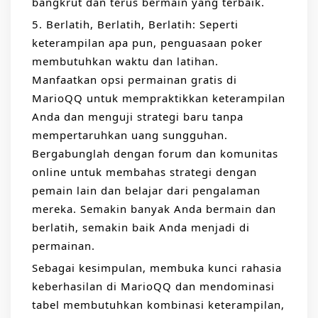
bangkrut dan terus bermain yang terbaik.
5. Berlatih, Berlatih, Berlatih: Seperti
keterampilan apa pun, penguasaan poker
membutuhkan waktu dan latihan.
Manfaatkan opsi permainan gratis di
MarioQQ untuk mempraktikkan keterampilan
Anda dan menguji strategi baru tanpa
mempertaruhkan uang sungguhan.
Bergabunglah dengan forum dan komunitas
online untuk membahas strategi dengan
pemain lain dan belajar dari pengalaman
mereka. Semakin banyak Anda bermain dan
berlatih, semakin baik Anda menjadi di
permainan.
Sebagai kesimpulan, membuka kunci rahasia
keberhasilan di MarioQQ dan mendominasi
tabel membutuhkan kombinasi keterampilan,