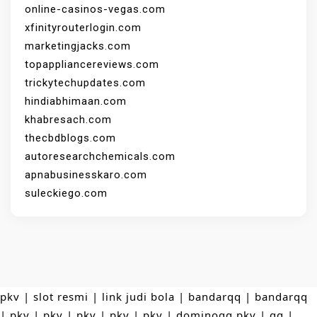
online-casinos-vegas.com
xfinityrouterlogin.com
marketingjacks.com
topappliancereviews.com
trickytechupdates.com
hindiabhimaan.com
khabresach.com
thecbdblogs.com
autoresearchchemicals.com
apnabusinesskaro.com
suleckiego.com
pkv
|
slot resmi
|
link judi bola
|
bandarqq
|
bandarqq
|
pkv
|
pkv
|
pkv
|
pkv
|
pkv
|
dominoqq pkv
|
qq
|