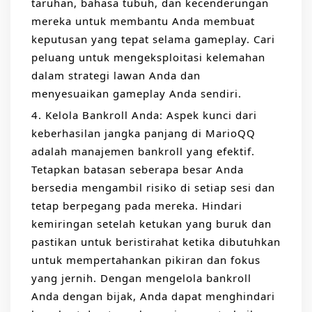
taruhan, bahasa tubuh, dan kecenderungan
mereka untuk membantu Anda membuat
keputusan yang tepat selama gameplay. Cari
peluang untuk mengeksploitasi kelemahan
dalam strategi lawan Anda dan
menyesuaikan gameplay Anda sendiri.
4. Kelola Bankroll Anda: Aspek kunci dari
keberhasilan jangka panjang di MarioQQ
adalah manajemen bankroll yang efektif.
Tetapkan batasan seberapa besar Anda
bersedia mengambil risiko di setiap sesi dan
tetap berpegang pada mereka. Hindari
kemiringan setelah ketukan yang buruk dan
pastikan untuk beristirahat ketika dibutuhkan
untuk mempertahankan pikiran dan fokus
yang jernih. Dengan mengelola bankroll
Anda dengan bijak, Anda dapat menghindari