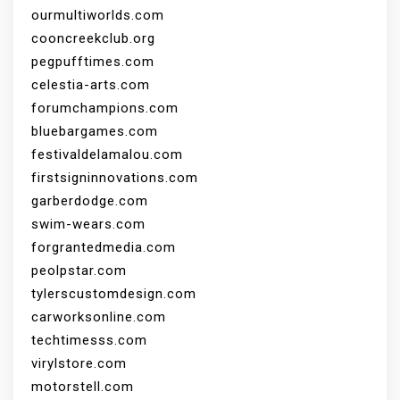
ourmultiworlds.com
cooncreekclub.org
pegpufftimes.com
celestia-arts.com
forumchampions.com
bluebargames.com
festivaldelamalou.com
firstsigninnovations.com
garberdodge.com
swim-wears.com
forgrantedmedia.com
peolpstar.com
tylerscustomdesign.com
carworksonline.com
techtimesss.com
virylstore.com
motorstell.com