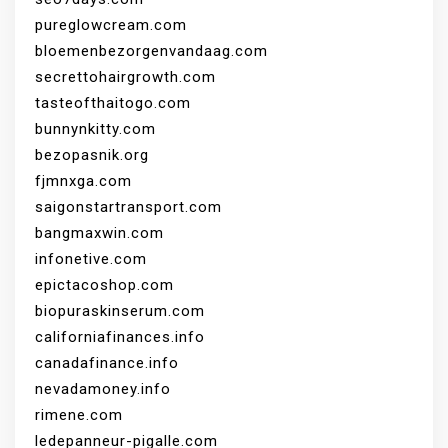
pureglowcream.com
bloemenbezorgenvandaag.com
secrettohairgrowth.com
tasteofthaitogo.com
bunnynkitty.com
bezopasnik.org
fjmnxga.com
saigonstartransport.com
bangmaxwin.com
infonetive.com
epictacoshop.com
biopuraskinserum.com
californiafinances.info
canadafinance.info
nevadamoney.info
rimene.com
ledepanneur-pigalle.com