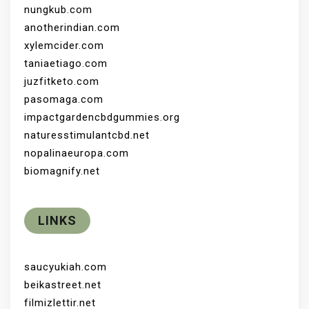
nungkub.com
anotherindian.com
xylemcider.com
taniaetiago.com
juzfitketo.com
pasomaga.com
impactgardencbdgummies.org
naturesstimulantcbd.net
nopalinaeuropa.com
biomagnify.net
LINKS
saucyukiah.com
beikastreet.net
filmizlettir.net