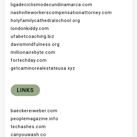
ligadeciclismodecundinamarca.com
nashvilleworkerscompensationattorney.com
holyfamilycathedralschool.org
londonkiddy.com
ufabetcoaching.biz
davismindfulness.org
millionairebyte.com
fortechday.com
getcaminorealestateusa.xyz
LINKS
baeckereiweber.com
peoplemagazine.info
techashes.com
canyouwash.co