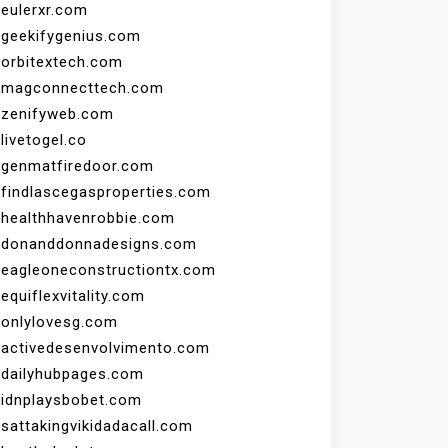
eulerxr.com
geekifygenius.com
orbitextech.com
magconnecttech.com
zenifyweb.com
livetogel.co
genmatfiredoor.com
findlascegasproperties.com
healthhavenrobbie.com
donanddonnadesigns.com
eagleoneconstructiontx.com
equiflexvitality.com
onlylovesg.com
activedesenvolvimento.com
dailyhubpages.com
idnplaysbobet.com
sattakingvikidadacall.com