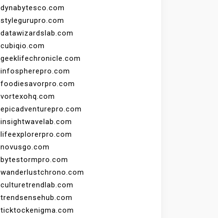
dynabytesco.com
stylegurupro.com
datawizardslab.com
cubiqio.com
geeklifechronicle.com
infospherepro.com
foodiesavorpro.com
vortexohq.com
epicadventurepro.com
insightwavelab.com
lifeexplorerpro.com
novusgo.com
bytestormpro.com
wanderlustchrono.com
culturetrendlab.com
trendsensehub.com
ticktockenigma.com