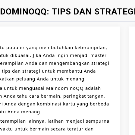
DOMINOQQ: TIPS DAN STRATEG
tu populer yang membutuhkan keterampilan,
ntuk dikuasai. Jika Anda ingin menjadi master
eterampilan Anda dan mengembangkan strategi
 tips dan strategi untuk membantu Anda
katkan peluang Anda untuk menang.
ma untuk menguasai MaindominoQQ adalah
 Anda tahu cara bermain, peringkat tangan,
diri Anda dengan kombinasi kartu yang berbeda
ntu Anda menang.
keterampilan lainnya, latihan menjadi sempurna
aktu untuk bermain secara teratur dan