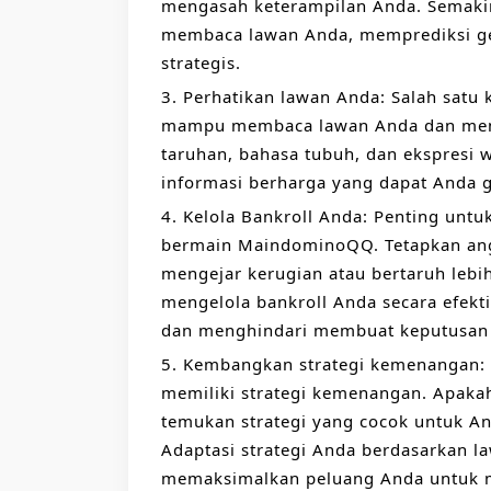
mengasah keterampilan Anda. Semaki
membaca lawan Anda, memprediksi g
strategis.
3. Perhatikan lawan Anda: Salah sat
mampu membaca lawan Anda dan menga
taruhan, bahasa tubuh, dan ekspresi 
informasi berharga yang dapat Anda 
4. Kelola Bankroll Anda: Penting untu
bermain MaindominoQQ. Tetapkan angga
mengejar kerugian atau bertaruh leb
mengelola bankroll Anda secara efekt
dan menghindari membuat keputusan 
5. Kembangkan strategi kemenangan:
memiliki strategi kemenangan. Apakah 
temukan strategi yang cocok untuk An
Adaptasi strategi Anda berdasarkan l
memaksimalkan peluang Anda untuk 