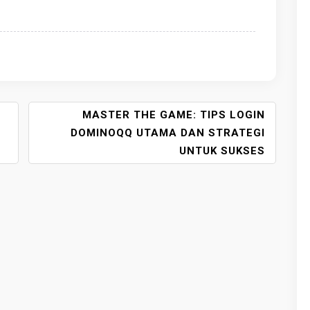
MASTER THE GAME: TIPS LOGIN
DOMINOQQ UTAMA DAN STRATEGI
UNTUK SUKSES