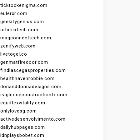
ticktockenigma.com
eulerxr.com
geekifygenius.com
orbitextech.com
magconnecttech.com
zenifyweb.com
livetogel.co
genmatfiredoor.com
findlascegasproperties.com
healthhavenrobbie.com
donanddonnadesigns.com
eagleoneconstructiontx.com
equiflexvitality.com
onlylovesg.com
activedesenvolvimento.com
dailyhubpages.com
idnplaysbobet.com