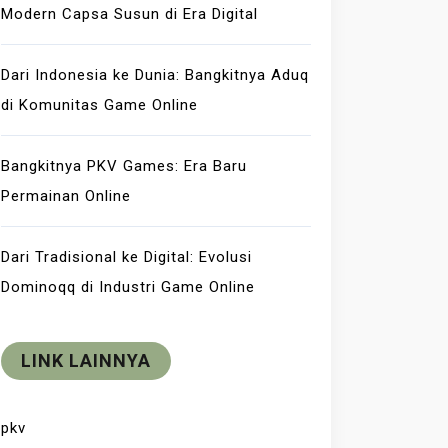
Modern Capsa Susun di Era Digital
Dari Indonesia ke Dunia: Bangkitnya Aduq
di Komunitas Game Online
Bangkitnya PKV Games: Era Baru
Permainan Online
Dari Tradisional ke Digital: Evolusi
Dominoqq di Industri Game Online
LINK LAINNYA
pkv