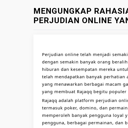
MENGUNGKAP RAHASIA
PERJUDIAN ONLINE YA
Perjudian online telah menjadi semak
dengan semakin banyak orang beralih 
hiburan dan kesempatan mereka untuk
telah mendapatkan banyak perhatian a
yang menawarkan berbagai macam gam
yang membuat Rajaqq begitu populer d
Rajaqq adalah platform perjudian on
termasuk poker, domino, dan permainan
memperoleh banyak pengguna loyal 
pengguna, berbagai permainan, dan b