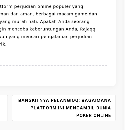
atform perjudian online populer yang
man dan aman, berbagai macam game dan
 yang murah hati. Apakah Anda seorang
ngin mencoba keberuntungan Anda, Rajaqq
 pun yang mencari pengalaman perjudian
ik.
BANGKITNYA PELANGIQQ: BAGAIMANA
PLATFORM INI MENGAMBIL DUNIA
POKER ONLINE