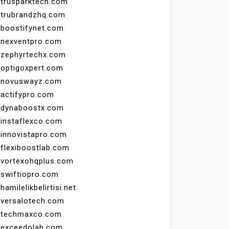
trusparktech.com
trubrandzhq.com
boostifynet.com
nexventpro.com
zephyrtechx.com
optigoxpert.com
novuswayz.com
actifypro.com
dynaboostx.com
instaflexco.com
innovistapro.com
flexiboostlab.com
vortexohqplus.com
swiftiopro.com
hamilelikbelirtisi.net
versalotech.com
techmaxco.com
exceedolab.com