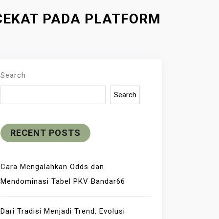
CEKAT PADA PLATFORM
Search
Search
RECENT POSTS
Cara Mengalahkan Odds dan
Mendominasi Tabel PKV Bandar66
Dari Tradisi Menjadi Trend: Evolusi