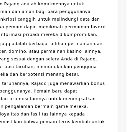
ilan Rajaqq adalah komitmennya untuk
aman dan aman bagi para penggunanya.
nkripsi canggih untuk melindungi data dan
a pemain dapat menikmati permainan favorit
 informasi pribadi mereka dikompromikan.
ajaqq adalah berbagai pilihan permainan dan
er, domino, atau permainan kasino lainnya,
ang sesuai dengan selera Anda di Rajaqq.
gai opsi taruhan, memungkinkan pengguna
reka dan berpotensi menang besar.
an taruhannya, Rajaqq juga menawarkan bonus
 penggunanya. Pemain baru dapat
dan promosi lainnya untuk meningkatkan
n pengalaman bermain game mereka.
oyalitas dan fasilitas lainnya kepada
emastikan bahwa pemain terus kembali untuk