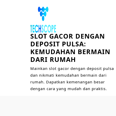
S
k
i
p
t
SLOT GACOR DENGAN
o
DEPOSIT PULSA:
c
KEMUDAHAN BERMAIN
o
n
DARI RUMAH
t
Mainkan slot gacor dengan deposit pulsa
e
dan nikmati kemudahan bermain dari
n
rumah. Dapatkan kemenangan besar
t
dengan cara yang mudah dan praktis.