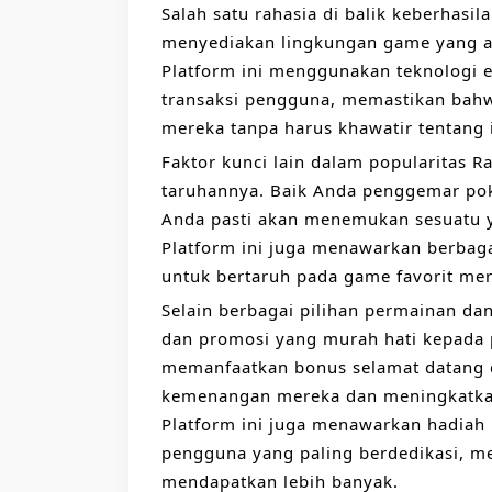
Salah satu rahasia di balik keberhas
menyediakan lingkungan game yang 
Platform ini menggunakan teknologi e
transaksi pengguna, memastikan bahw
mereka tanpa harus khawatir tentang
Faktor kunci lain dalam popularitas R
taruhannya. Baik Anda penggemar pok
Anda pasti akan menemukan sesuatu y
Platform ini juga menawarkan berba
untuk bertaruh pada game favorit me
Selain berbagai pilihan permainan d
dan promosi yang murah hati kepada
memanfaatkan bonus selamat datang 
kemenangan mereka dan meningkatka
Platform ini juga menawarkan hadiah l
pengguna yang paling berdedikasi, m
mendapatkan lebih banyak.