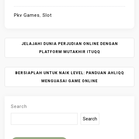
Pkv Games
,
Slot
P
JELAJAHI DUNIA PERJUDIAN ONLINE DENGAN
O
PLATFORM MUTAKHIR ITUQQ
S
T
N
BERSIAPLAH UNTUK NAIK LEVEL: PANDUAN AHLIQQ
A
MENGUASAI GAME ONLINE
V
I
G
Search
A
T
Search
I
O