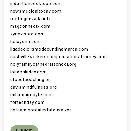
inductioncooktopp.com
newsmedicaltoday.com
roofingnevada.info
magconnectx.com
synexispro.com
holayomi.com
ligadeciclismodecundinamarca.com
nashvilleworkerscompensationattorney.com
holyfamilycathedralschool.org
londonkiddy.com
ufabetcoaching.biz
davismindfulness.org
millionairebyte.com
fortechday.com
getcaminorealestateusa.xyz
LINKS