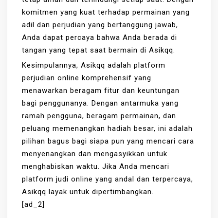
komitmen yang kuat terhadap permainan yang
adil dan perjudian yang bertanggung jawab,
Anda dapat percaya bahwa Anda berada di
tangan yang tepat saat bermain di Asikqq.
Kesimpulannya, Asikqq adalah platform
perjudian online komprehensif yang
menawarkan beragam fitur dan keuntungan
bagi penggunanya. Dengan antarmuka yang
ramah pengguna, beragam permainan, dan
peluang memenangkan hadiah besar, ini adalah
pilihan bagus bagi siapa pun yang mencari cara
menyenangkan dan mengasyikkan untuk
menghabiskan waktu. Jika Anda mencari
platform judi online yang andal dan terpercaya,
Asikqq layak untuk dipertimbangkan.
[ad_2]