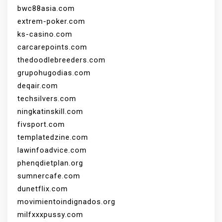
bwc88asia.com
extrem-poker.com
ks-casino.com
carcarepoints.com
thedoodlebreeders.com
grupohugodias.com
deqair.com
techsilvers.com
ningkatinskill.com
fivsport.com
templatedzine.com
lawinfoadvice.com
phenqdietplan.org
sumnercafe.com
dunetflix.com
movimientoindignados.org
milfxxxpussy.com