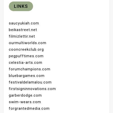
LINKS
saucyukiah.com
beikastreet.net
filmizlettir.net
ourmultiworlds.com
cooncreekclub.org
pegpufftimes.com
celestia-arts.com
forumchampions.com
bluebargames.com
festivaldelamalou.com
firstsigninnovations.com
garberdodge.com
swim-wears.com
forgrantedmedia.com