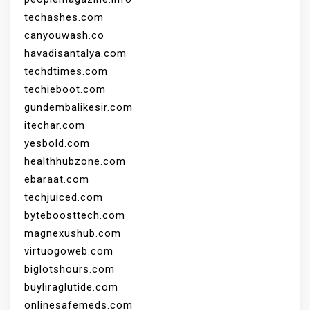
techashes.com
canyouwash.co
havadisantalya.com
techdtimes.com
techieboot.com
gundembalikesir.com
itechar.com
yesbold.com
healthhubzone.com
ebaraat.com
techjuiced.com
byteboosttech.com
magnexushub.com
virtuogoweb.com
biglotshours.com
buyliraglutide.com
onlinesafemeds.com