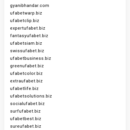
gyanibhandar.com
ufabetwarp.biz
ufabetclip.biz
expertufabet.biz
fantasyufabet.biz
ufabetsiam.biz
swissufabet.biz
ufabetbusiness.biz
greenufabet.biz
ufabetcolor.biz
extraufabet.biz
ufabetlife.biz
ufabetsolutions.biz
socialufabet.biz
surfufabet.biz
ufabetbest.biz
sureufabet.biz