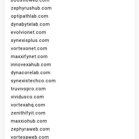
boostioweb.com
zephyrushub.com
optipathlab.com
dynabytelab.com
evolvionet.com
synexisplus.com
vortexonet.com
maxxifynet.com
innovexahub.com
dynacorelab.com
synexistechco.com
truvivopro.com
vividusco.com
vortexahq.com
zenithifyit.com
maxxiohub.com
zephyraweb.com
vortexaweb.com