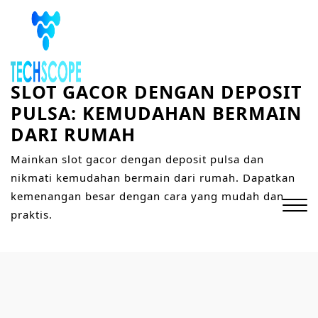
S
k
i
p
t
SLOT GACOR DENGAN DEPOSIT
o
PULSA: KEMUDAHAN BERMAIN
c
DARI RUMAH
o
n
Mainkan slot gacor dengan deposit pulsa dan
t
nikmati kemudahan bermain dari rumah. Dapatkan
e
kemenangan besar dengan cara yang mudah dan
n
praktis.
t
Close
Menu