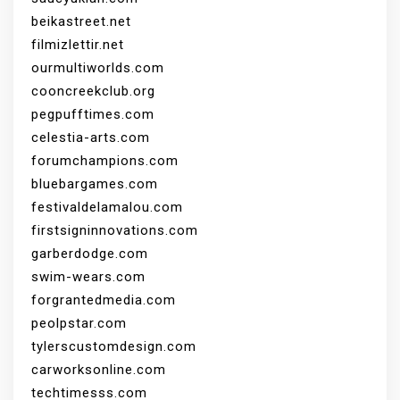
beikastreet.net
filmizlettir.net
ourmultiworlds.com
cooncreekclub.org
pegpufftimes.com
celestia-arts.com
forumchampions.com
bluebargames.com
festivaldelamalou.com
firstsigninnovations.com
garberdodge.com
swim-wears.com
forgrantedmedia.com
peolpstar.com
tylerscustomdesign.com
carworksonline.com
techtimesss.com