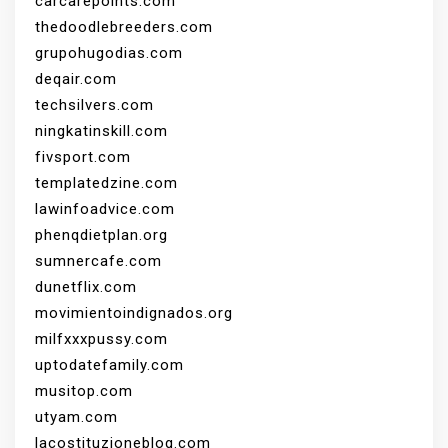
carcarepoints.com
thedoodlebreeders.com
grupohugodias.com
deqair.com
techsilvers.com
ningkatinskill.com
fivsport.com
templatedzine.com
lawinfoadvice.com
phenqdietplan.org
sumnercafe.com
dunetflix.com
movimientoindignados.org
milfxxxpussy.com
uptodatefamily.com
musitop.com
utyam.com
lacostituzioneblog.com