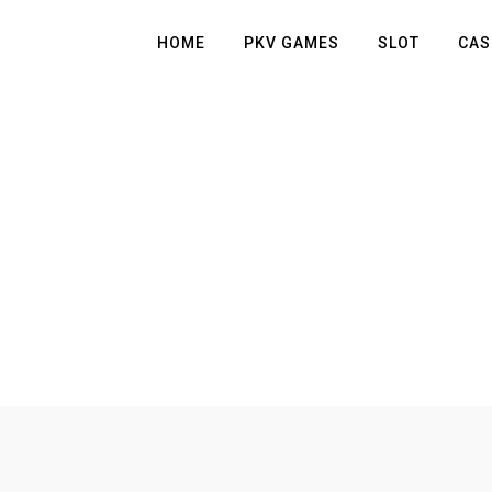
HOME
PKV GAMES
SLOT
CAS