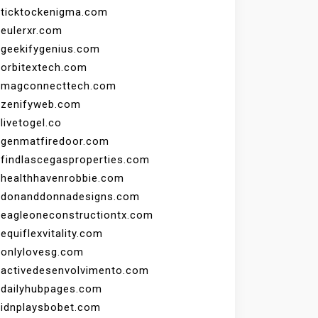
ticktockenigma.com
eulerxr.com
geekifygenius.com
orbitextech.com
magconnecttech.com
zenifyweb.com
livetogel.co
genmatfiredoor.com
findlascegasproperties.com
healthhavenrobbie.com
donanddonnadesigns.com
eagleoneconstructiontx.com
equiflexvitality.com
onlylovesg.com
activedesenvolvimento.com
dailyhubpages.com
idnplaysbobet.com