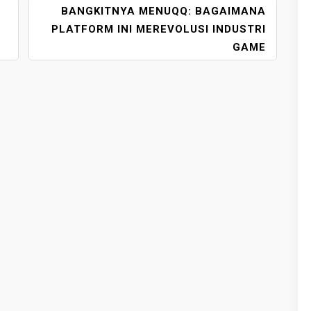
BANGKITNYA MENUQQ: BAGAIMANA
PLATFORM INI MEREVOLUSI INDUSTRI
GAME