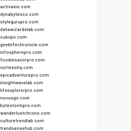
activaxio.com
dynabytesco.com
stylegurupro.com
datawizardslab.com
cubiqio.com
geeklifechronicle.com
infospherepro.com
foodiesavorpro.com
vortexohq.com
epicadventurepro.com
insightwavelab.com
lifeexplorerpro.com
novusgo.com
bytestormpro.com
wanderlustchrono.com
culturetrendlab.com
trendsensehub.com