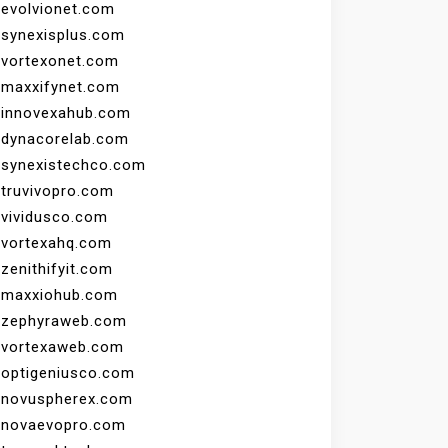
evolvionet.com
synexisplus.com
vortexonet.com
maxxifynet.com
innovexahub.com
dynacorelab.com
synexistechco.com
truvivopro.com
vividusco.com
vortexahq.com
zenithifyit.com
maxxiohub.com
zephyraweb.com
vortexaweb.com
optigeniusco.com
novuspherex.com
novaevopro.com