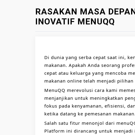
RASAKAN MASA DEPA
INOVATIF MENUQQ
Di dunia yang serba cepat saat ini,
makanan. Apakah Anda seorang profes
cepat atau keluarga yang mencoba 
makanan online telah menjadi pilihan
MenuQQ merevolusi cara kami memesa
menjanjikan untuk meningkatkan pen
fokus pada kenyamanan, efisiensi, d
ketika datang ke pemesanan makanan
Salah satu fitur menonjol dari menu
Platform ini dirancang untuk menjadi