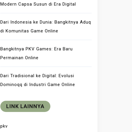
Modern Capsa Susun di Era Digital
Dari Indonesia ke Dunia: Bangkitnya Aduq
di Komunitas Game Online
Bangkitnya PKV Games: Era Baru
Permainan Online
Dari Tradisional ke Digital: Evolusi
Dominoqq di Industri Game Online
LINK LAINNYA
pkv