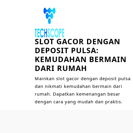
S
k
i
p
t
SLOT GACOR DENGAN
o
DEPOSIT PULSA:
c
KEMUDAHAN BERMAIN
o
n
DARI RUMAH
t
Mainkan slot gacor dengan deposit pulsa
e
dan nikmati kemudahan bermain dari
n
rumah. Dapatkan kemenangan besar
t
dengan cara yang mudah dan praktis.