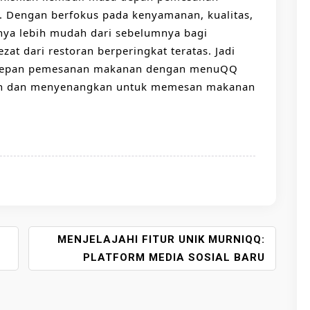
. Dengan berfokus pada kenyamanan, kualitas,
ya lebih mudah dari sebelumnya bagi
t dari restoran berperingkat teratas. Jadi
depan pemesanan makanan dengan menuQQ
udah dan menyenangkan untuk memesan makanan
MENJELAJAHI FITUR UNIK MURNIQQ:
PLATFORM MEDIA SOSIAL BARU