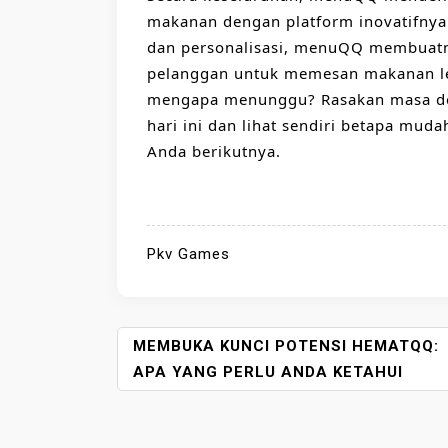
makanan dengan platform inovatifnya
dan personalisasi, menuQQ membuatn
pelanggan untuk memesan makanan leza
mengapa menunggu? Rasakan masa 
hari ini dan lihat sendiri betapa m
Anda berikutnya.
Pkv Games
P
MEMBUKA KUNCI POTENSI HEMATQQ:
O
APA YANG PERLU ANDA KETAHUI
S
T
N