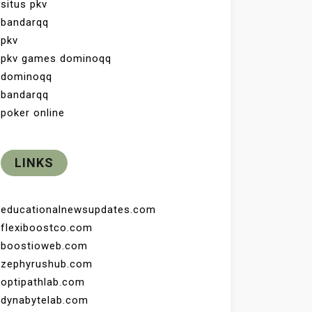
situs pkv
bandarqq
pkv
pkv games dominoqq
dominoqq
bandarqq
poker online
LINKS
educationalnewsupdates.com
flexiboostco.com
boostioweb.com
zephyrushub.com
optipathlab.com
dynabytelab.com