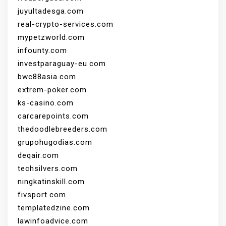
juyultadesga.com
real-crypto-services.com
mypetzworld.com
infounty.com
investparaguay-eu.com
bwc88asia.com
extrem-poker.com
ks-casino.com
carcarepoints.com
thedoodlebreeders.com
grupohugodias.com
deqair.com
techsilvers.com
ningkatinskill.com
fivsport.com
templatedzine.com
lawinfoadvice.com