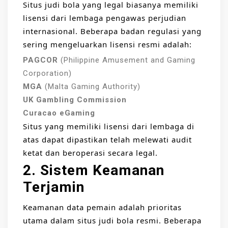
Situs judi bola yang legal biasanya memiliki
lisensi dari lembaga pengawas perjudian
internasional. Beberapa badan regulasi yang
sering mengeluarkan lisensi resmi adalah:
PAGCOR
(Philippine Amusement and Gaming
Corporation)
MGA
(Malta Gaming Authority)
UK Gambling Commission
Curacao eGaming
Situs yang memiliki lisensi dari lembaga di
atas dapat dipastikan telah melewati audit
ketat dan beroperasi secara legal.
2.
Sistem Keamanan
Terjamin
Keamanan data pemain adalah prioritas
utama dalam situs judi bola resmi. Beberapa