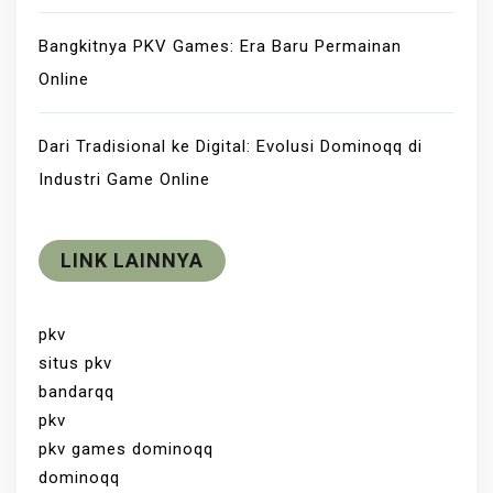
Bangkitnya PKV Games: Era Baru Permainan
Online
Dari Tradisional ke Digital: Evolusi Dominoqq di
Industri Game Online
LINK LAINNYA
pkv
situs pkv
bandarqq
pkv
pkv games dominoqq
dominoqq