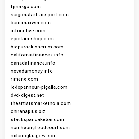
fjmnxga.com
saigonstartransport.com
bangmaxwin.com
infonetive.com
epictacoshop.com
biopuraskinserum.com
californiafinances.info
canadafinance.info
nevadamoney.info
rimene.com
ledepanneur-pigalle.com
dvd-digest.net
theartistsmarketnola.com
chiranaplus.biz
stackspancakebar.com
namheongfoodcourt.com
milanoglasgow.com