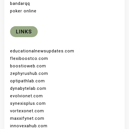
bandarqq
poker online
LINKS
educationalnewsupdates.com
flexiboostco.com
boostioweb.com
zephyrushub.com
optipathlab.com
dynabytelab.com
evolvionet.com
synexisplus.com
vortexonet.com
maxxifynet.com
innovexahub.com