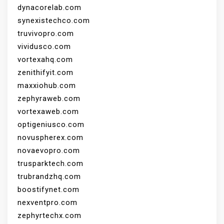
dynacorelab.com
synexistechco.com
truvivopro.com
vividusco.com
vortexahq.com
zenithifyit.com
maxxiohub.com
zephyraweb.com
vortexaweb.com
optigeniusco.com
novuspherex.com
novaevopro.com
trusparktech.com
trubrandzhq.com
boostifynet.com
nexventpro.com
zephyrtechx.com