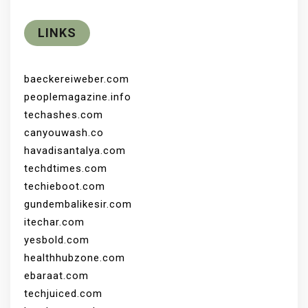
LINKS
baeckereiweber.com
peoplemagazine.info
techashes.com
canyouwash.co
havadisantalya.com
techdtimes.com
techieboot.com
gundembalikesir.com
itechar.com
yesbold.com
healthhubzone.com
ebaraat.com
techjuiced.com