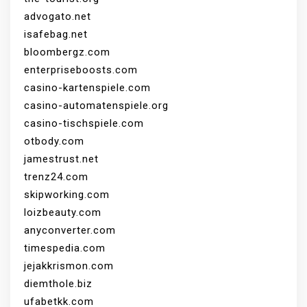
advogato.net
isafebag.net
bloombergz.com
enterpriseboosts.com
casino-kartenspiele.com
casino-automatenspiele.org
casino-tischspiele.com
otbody.com
jamestrust.net
trenz24.com
skipworking.com
loizbeauty.com
anyconverter.com
timespedia.com
jejakkrismon.com
diemthole.biz
ufabetkk.com