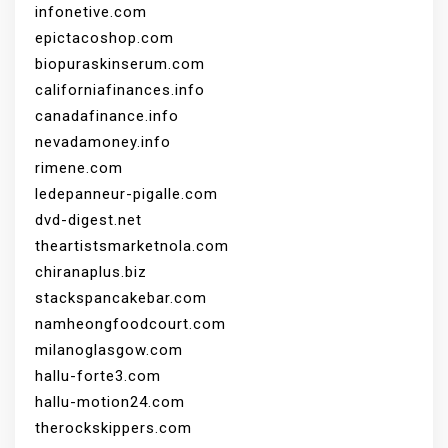
infonetive.com
epictacoshop.com
biopuraskinserum.com
californiafinances.info
canadafinance.info
nevadamoney.info
rimene.com
ledepanneur-pigalle.com
dvd-digest.net
theartistsmarketnola.com
chiranaplus.biz
stackspancakebar.com
namheongfoodcourt.com
milanoglasgow.com
hallu-forte3.com
hallu-motion24.com
therockskippers.com