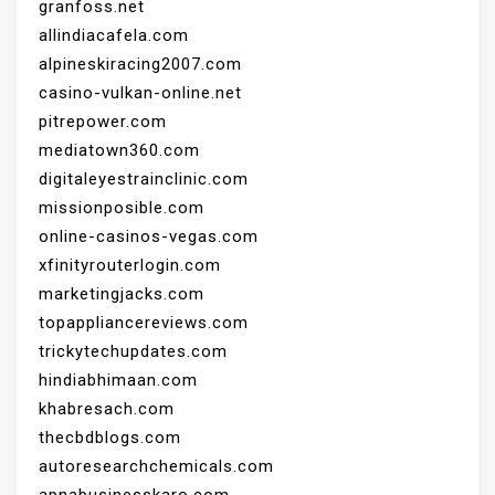
granfoss.net
allindiacafela.com
alpineskiracing2007.com
casino-vulkan-online.net
pitrepower.com
mediatown360.com
digitaleyestrainclinic.com
missionposible.com
online-casinos-vegas.com
xfinityrouterlogin.com
marketingjacks.com
topappliancereviews.com
trickytechupdates.com
hindiabhimaan.com
khabresach.com
thecbdblogs.com
autoresearchchemicals.com