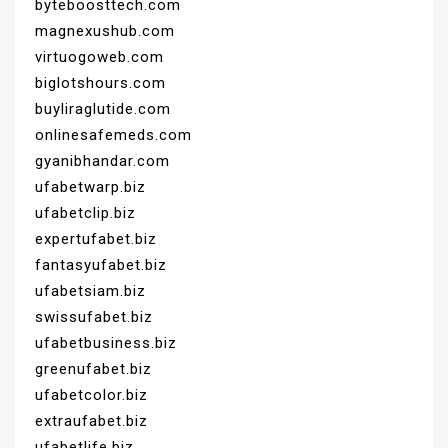
byteboosttech.com
magnexushub.com
virtuogoweb.com
biglotshours.com
buyliraglutide.com
onlinesafemeds.com
gyanibhandar.com
ufabetwarp.biz
ufabetclip.biz
expertufabet.biz
fantasyufabet.biz
ufabetsiam.biz
swissufabet.biz
ufabetbusiness.biz
greenufabet.biz
ufabetcolor.biz
extraufabet.biz
ufabetlife.biz