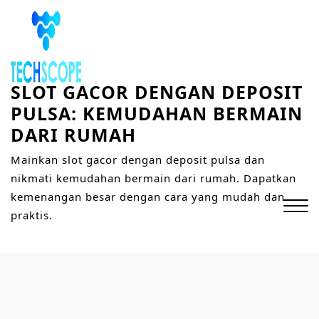
S
k
i
p
t
SLOT GACOR DENGAN DEPOSIT
o
PULSA: KEMUDAHAN BERMAIN
c
DARI RUMAH
o
n
Mainkan slot gacor dengan deposit pulsa dan
t
nikmati kemudahan bermain dari rumah. Dapatkan
e
kemenangan besar dengan cara yang mudah dan
n
praktis.
t
Close
Menu