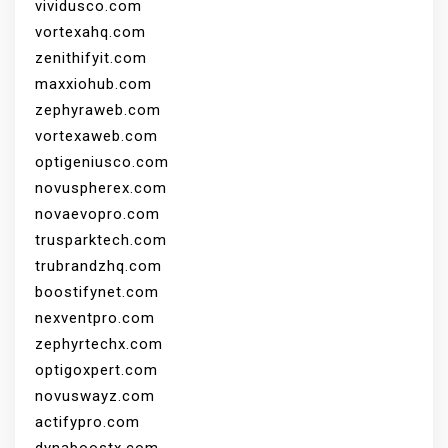
vividusco.com
vortexahq.com
zenithifyit.com
maxxiohub.com
zephyraweb.com
vortexaweb.com
optigeniusco.com
novuspherex.com
novaevopro.com
trusparktech.com
trubrandzhq.com
boostifynet.com
nexventpro.com
zephyrtechx.com
optigoxpert.com
novuswayz.com
actifypro.com