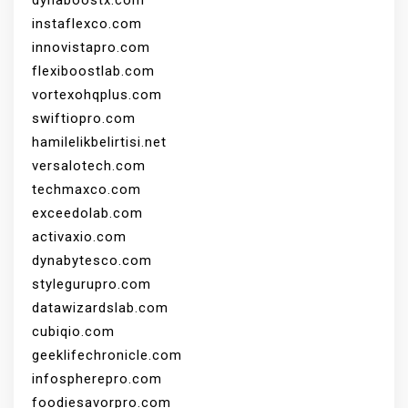
dynaboostx.com
instaflexco.com
innovistapro.com
flexiboostlab.com
vortexohqplus.com
swiftiopro.com
hamilelikbelirtisi.net
versalotech.com
techmaxco.com
exceedolab.com
activaxio.com
dynabytesco.com
stylegurupro.com
datawizardslab.com
cubiqio.com
geeklifechronicle.com
infospherepro.com
foodiesavorpro.com