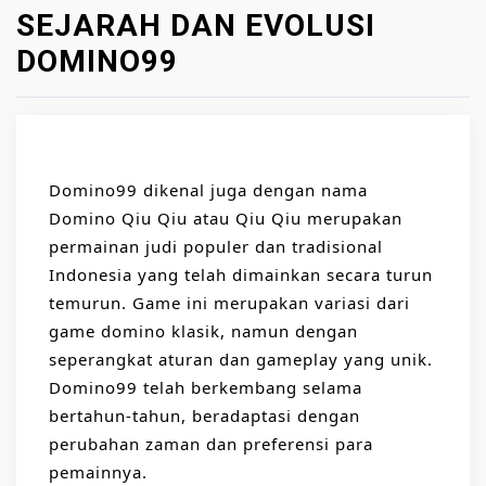
SEJARAH DAN EVOLUSI
DOMINO99
Domino99 dikenal juga dengan nama
Domino Qiu Qiu atau Qiu Qiu merupakan
permainan judi populer dan tradisional
Indonesia yang telah dimainkan secara turun
temurun. Game ini merupakan variasi dari
game domino klasik, namun dengan
seperangkat aturan dan gameplay yang unik.
Domino99 telah berkembang selama
bertahun-tahun, beradaptasi dengan
perubahan zaman dan preferensi para
pemainnya.