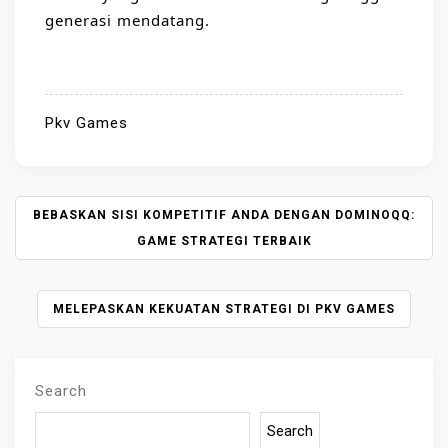
generasi mendatang.
Pkv Games
P
BEBASKAN SISI KOMPETITIF ANDA DENGAN DOMINOQQ:
O
GAME STRATEGI TERBAIK
S
T
N
MELEPASKAN KEKUATAN STRATEGI DI PKV GAMES
A
V
I
Search
G
A
Search