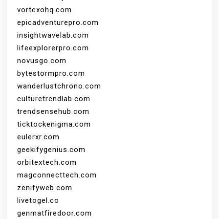
vortexohq.com
epicadventurepro.com
insightwavelab.com
lifeexplorerpro.com
novusgo.com
bytestormpro.com
wanderlustchrono.com
culturetrendlab.com
trendsensehub.com
ticktockenigma.com
eulerxr.com
geekifygenius.com
orbitextech.com
magconnecttech.com
zenifyweb.com
livetogel.co
genmatfiredoor.com