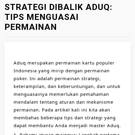
STRATEGI DIBALIK ADUQ:
TIPS MENGUASAI
PERMAINAN
Aduq merupakan permainan kartu populer
Indonesia yang mirip dengan permainan
poker. Ini adalah permainan strategi,
keterampilan, dan keberuntungan, dan untuk
menguasainya memerlukan pemahaman
mendalam tentang aturan dan mekanisme
permainan. Pada artikel kali ini kita akan
membahas beberapa tips dan strategi yang
dapat membantu Anda menjadi master Aduq.
1. Pahami aturan mainnya: Langkah pertama