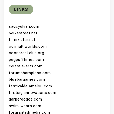
LINKS
saucyukiah.com
beikastreet.net
filmizlettir.net
ourmultiworlds.com
cooncreekclub.org
pegpufftimes.com
celestia-arts.com
forumchampions.com
bluebargames.com
festivaldelamalou.com
firstsigninnovations.com
garberdodge.com
swim-wears.com
forgrantedmedia.com