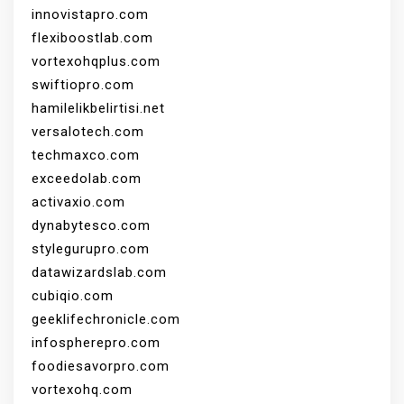
innovistapro.com
flexiboostlab.com
vortexohqplus.com
swiftiopro.com
hamilelikbelirtisi.net
versalotech.com
techmaxco.com
exceedolab.com
activaxio.com
dynabytesco.com
stylegurupro.com
datawizardslab.com
cubiqio.com
geeklifechronicle.com
infospherepro.com
foodiesavorpro.com
vortexohq.com