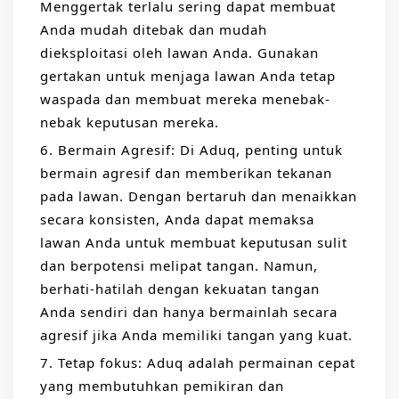
Menggertak terlalu sering dapat membuat
Anda mudah ditebak dan mudah
dieksploitasi oleh lawan Anda. Gunakan
gertakan untuk menjaga lawan Anda tetap
waspada dan membuat mereka menebak-
nebak keputusan mereka.
6. Bermain Agresif: Di Aduq, penting untuk
bermain agresif dan memberikan tekanan
pada lawan. Dengan bertaruh dan menaikkan
secara konsisten, Anda dapat memaksa
lawan Anda untuk membuat keputusan sulit
dan berpotensi melipat tangan. Namun,
berhati-hatilah dengan kekuatan tangan
Anda sendiri dan hanya bermainlah secara
agresif jika Anda memiliki tangan yang kuat.
7. Tetap fokus: Aduq adalah permainan cepat
yang membutuhkan pemikiran dan