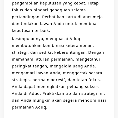
pengambilan keputusan yang cepat. Tetap
fokus dan hindari gangguan selama
pertandingan. Perhatikan kartu di atas meja
dan tindakan lawan Anda untuk membuat
keputusan terbaik.
Kesimpulannya, menguasai Aduq
membutuhkan kombinasi keterampilan,
strategi, dan sedikit keberuntungan. Dengan
memahami aturan permainan, mengetahui
peringkat tangan, mengelola uang Anda,
mengamati lawan Anda, menggertak secara
strategis, bermain agresif, dan tetap fokus,
Anda dapat meningkatkan peluang sukses
Anda di Aduq. Praktikkan tip dan strategi ini,
dan Anda mungkin akan segera mendominasi
permainan Aduq.