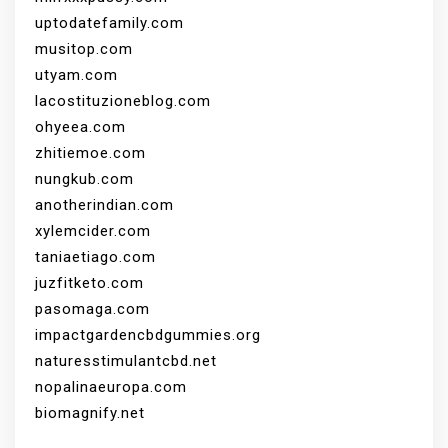
uptodatefamily.com
musitop.com
utyam.com
lacostituzioneblog.com
ohyeea.com
zhitiemoe.com
nungkub.com
anotherindian.com
xylemcider.com
taniaetiago.com
juzfitketo.com
pasomaga.com
impactgardencbdgummies.org
naturesstimulantcbd.net
nopalinaeuropa.com
biomagnify.net