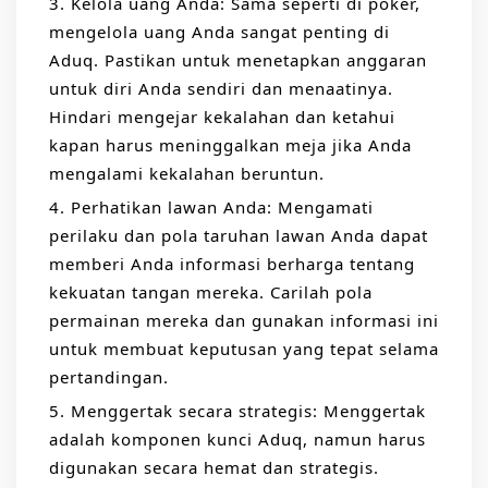
3. Kelola uang Anda: Sama seperti di poker,
mengelola uang Anda sangat penting di
Aduq. Pastikan untuk menetapkan anggaran
untuk diri Anda sendiri dan menaatinya.
Hindari mengejar kekalahan dan ketahui
kapan harus meninggalkan meja jika Anda
mengalami kekalahan beruntun.
4. Perhatikan lawan Anda: Mengamati
perilaku dan pola taruhan lawan Anda dapat
memberi Anda informasi berharga tentang
kekuatan tangan mereka. Carilah pola
permainan mereka dan gunakan informasi ini
untuk membuat keputusan yang tepat selama
pertandingan.
5. Menggertak secara strategis: Menggertak
adalah komponen kunci Aduq, namun harus
digunakan secara hemat dan strategis.