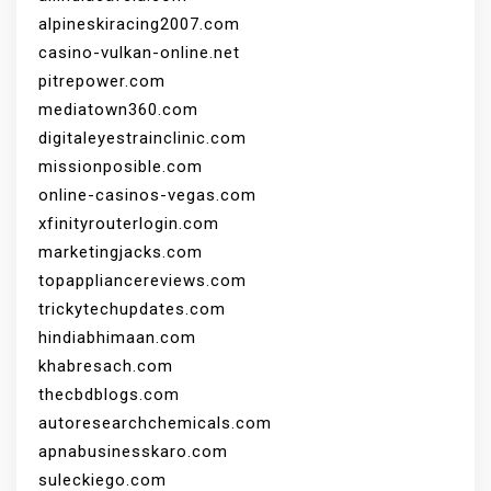
alpineskiracing2007.com
casino-vulkan-online.net
pitrepower.com
mediatown360.com
digitaleyestrainclinic.com
missionposible.com
online-casinos-vegas.com
xfinityrouterlogin.com
marketingjacks.com
topappliancereviews.com
trickytechupdates.com
hindiabhimaan.com
khabresach.com
thecbdblogs.com
autoresearchchemicals.com
apnabusinesskaro.com
suleckiego.com