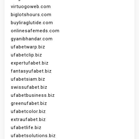
virtuogoweb.com
biglotshours.com
buyliraglutide.com
onlinesafemeds.com
gyanibhandar.com
ufabetwarp.biz
ufabetclip.biz
expertufabet.biz
fantasyufabet.biz
ufabetsiam.biz
swissufabet.biz
ufabetbusiness.biz
greenufabet.biz
ufabetcolor.biz
extraufabet.biz
ufabetlife.biz
ufabetsolutions.biz