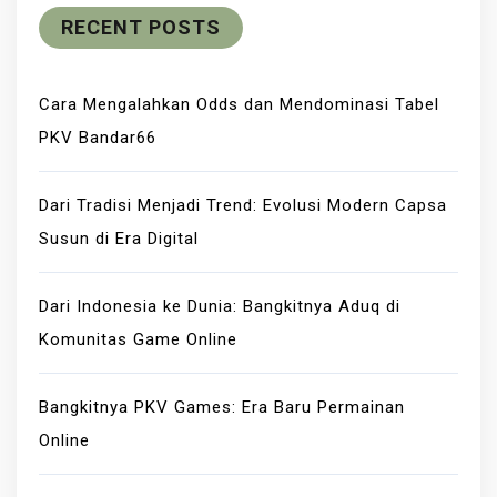
N
RECENT POSTS
Cara Mengalahkan Odds dan Mendominasi Tabel
PKV Bandar66
Dari Tradisi Menjadi Trend: Evolusi Modern Capsa
Susun di Era Digital
Dari Indonesia ke Dunia: Bangkitnya Aduq di
Komunitas Game Online
Bangkitnya PKV Games: Era Baru Permainan
Online