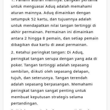
untuk menguasai Aduq adalah memahami
aturan mainnya. Aduq dimainkan dengan
setumpuk 52 kartu, dan tujuannya adalah
untuk mendapatkan nilai tangan tertinggi di
akhir permainan. Permainan ini dimainkan
antara 2 hingga 8 pemain, dan setiap pemain
dibagikan dua kartu di awal permainan.
2. Ketahui peringkat tangan: Di Aduq,
peringkat tangan serupa dengan yang ada di
poker. Tangan tertinggi adalah sepasang
sembilan, diikuti oleh sepasang delapan,
tujuh, dan seterusnya. Tangan terendah
adalah sepasang berpasangan. Memahami
peringkat tangan sangat penting untuk
membuat keputusan strategis selama
pertandingan.