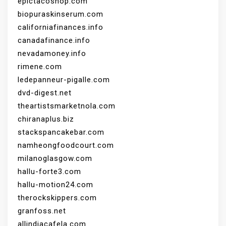
epictacoshop.com
biopuraskinserum.com
californiafinances.info
canadafinance.info
nevadamoney.info
rimene.com
ledepanneur-pigalle.com
dvd-digest.net
theartistsmarketnola.com
chiranaplus.biz
stackspancakebar.com
namheongfoodcourt.com
milanoglasgow.com
hallu-forte3.com
hallu-motion24.com
therockskippers.com
granfoss.net
allindiacafela.com