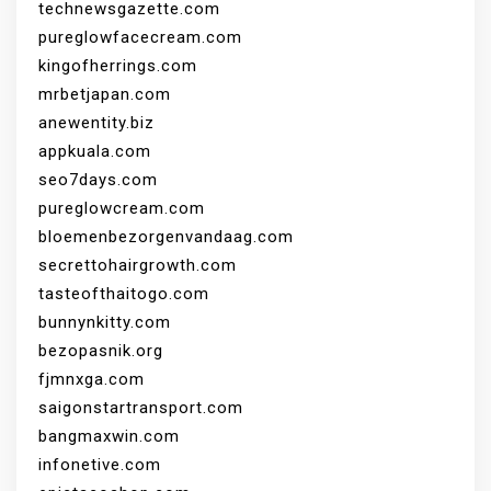
technewsgazette.com
pureglowfacecream.com
kingofherrings.com
mrbetjapan.com
anewentity.biz
appkuala.com
seo7days.com
pureglowcream.com
bloemenbezorgenvandaag.com
secrettohairgrowth.com
tasteofthaitogo.com
bunnynkitty.com
bezopasnik.org
fjmnxga.com
saigonstartransport.com
bangmaxwin.com
infonetive.com