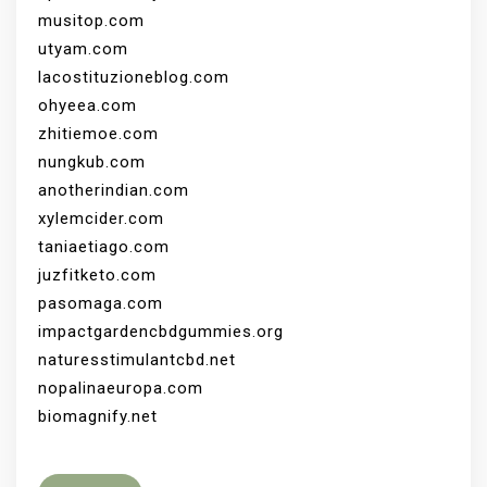
musitop.com
utyam.com
lacostituzioneblog.com
ohyeea.com
zhitiemoe.com
nungkub.com
anotherindian.com
xylemcider.com
taniaetiago.com
juzfitketo.com
pasomaga.com
impactgardencbdgummies.org
naturesstimulantcbd.net
nopalinaeuropa.com
biomagnify.net