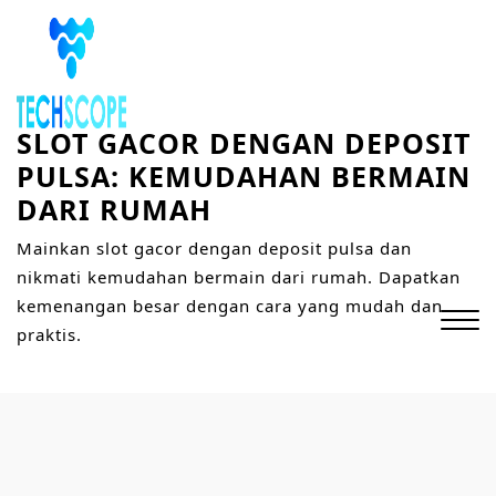
S
k
i
p
t
SLOT GACOR DENGAN DEPOSIT
o
PULSA: KEMUDAHAN BERMAIN
c
DARI RUMAH
o
n
Mainkan slot gacor dengan deposit pulsa dan
t
nikmati kemudahan bermain dari rumah. Dapatkan
e
kemenangan besar dengan cara yang mudah dan
n
praktis.
t
Close
Menu