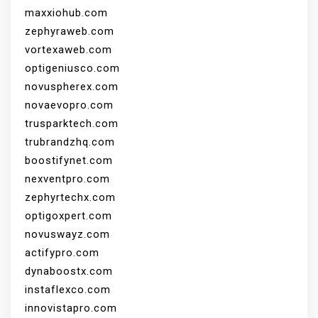
maxxiohub.com
zephyraweb.com
vortexaweb.com
optigeniusco.com
novuspherex.com
novaevopro.com
trusparktech.com
trubrandzhq.com
boostifynet.com
nexventpro.com
zephyrtechx.com
optigoxpert.com
novuswayz.com
actifypro.com
dynaboostx.com
instaflexco.com
innovistapro.com