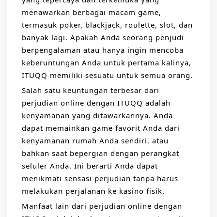
menawarkan berbagai macam game,
termasuk poker, blackjack, roulette, slot, dan
banyak lagi. Apakah Anda seorang penjudi
berpengalaman atau hanya ingin mencoba
keberuntungan Anda untuk pertama kalinya,
ITUQQ memiliki sesuatu untuk semua orang.
Salah satu keuntungan terbesar dari
perjudian online dengan ITUQQ adalah
kenyamanan yang ditawarkannya. Anda
dapat memainkan game favorit Anda dari
kenyamanan rumah Anda sendiri, atau
bahkan saat bepergian dengan perangkat
seluler Anda. Ini berarti Anda dapat
menikmati sensasi perjudian tanpa harus
melakukan perjalanan ke kasino fisik.
Manfaat lain dari perjudian online dengan