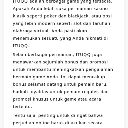
ITUQQ adalah berbagai game yang tersedia.
Apakah Anda lebih suka permainan kasino
klasik seperti poker dan blackjack, atau opsi
yang lebih modern seperti slot dan taruhan
olahraga virtual, Anda pasti akan
menemukan sesuatu yang Anda nikmati di
ITUQQ.
Selain berbagai permainan, ITUQQ juga
menawarkan sejumlah bonus dan promosi
untuk membantu meningkatkan pengalaman
bermain game Anda. Ini dapat mencakup
bonus selamat datang untuk pemain baru,
hadiah loyalitas untuk pemain reguler, dan
promosi khusus untuk game atau acara
tertentu.
Tentu saja, penting untuk diingat bahwa
perjudian online harus dilakukan secara