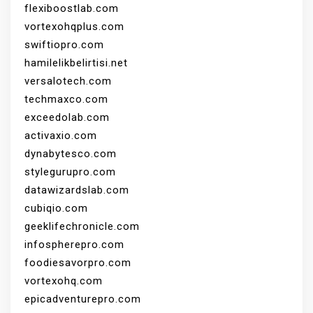
flexiboostlab.com
vortexohqplus.com
swiftiopro.com
hamilelikbelirtisi.net
versalotech.com
techmaxco.com
exceedolab.com
activaxio.com
dynabytesco.com
stylegurupro.com
datawizardslab.com
cubiqio.com
geeklifechronicle.com
infospherepro.com
foodiesavorpro.com
vortexohq.com
epicadventurepro.com