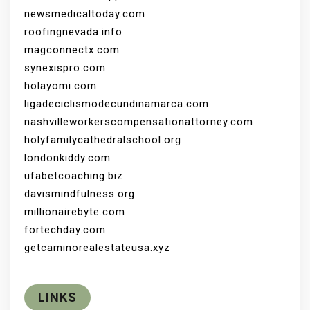
newsmedicaltoday.com
roofingnevada.info
magconnectx.com
synexispro.com
holayomi.com
ligadeciclismodecundinamarca.com
nashvilleworkerscompensationattorney.com
holyfamilycathedralschool.org
londonkiddy.com
ufabetcoaching.biz
davismindfulness.org
millionairebyte.com
fortechday.com
getcaminorealestateusa.xyz
LINKS