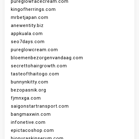
pureglowfacecream.com
kingofherrings.com
mrbetjapan.com
anewentity.biz
appkuala.com
seo7days.com
pureglowcream.com
bloemenbezorgenvandaag.com
secrettohairgrowth.com
tasteofthaitogo.com
bunnynkitty.com
bezopasnik.org
fjmnxga.com
saigonstartransport.com
bangmaxwin.com
infonetive.com
epictacoshop.com
biopuraskinserum.com