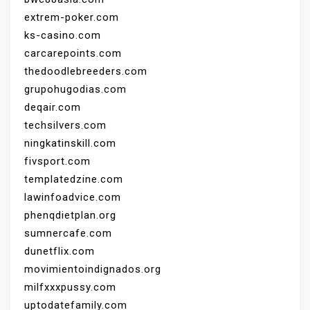
extrem-poker.com
ks-casino.com
carcarepoints.com
thedoodlebreeders.com
grupohugodias.com
deqair.com
techsilvers.com
ningkatinskill.com
fivsport.com
templatedzine.com
lawinfoadvice.com
phenqdietplan.org
sumnercafe.com
dunetflix.com
movimientoindignados.org
milfxxxpussy.com
uptodatefamily.com