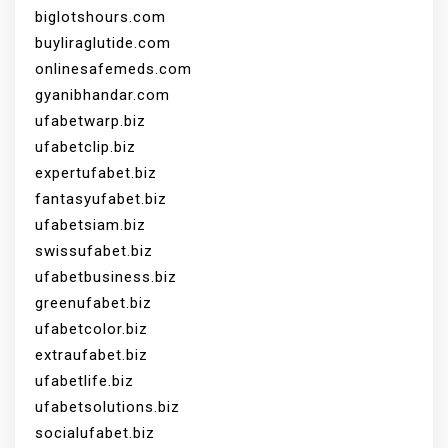
biglotshours.com
buyliraglutide.com
onlinesafemeds.com
gyanibhandar.com
ufabetwarp.biz
ufabetclip.biz
expertufabet.biz
fantasyufabet.biz
ufabetsiam.biz
swissufabet.biz
ufabetbusiness.biz
greenufabet.biz
ufabetcolor.biz
extraufabet.biz
ufabetlife.biz
ufabetsolutions.biz
socialufabet.biz