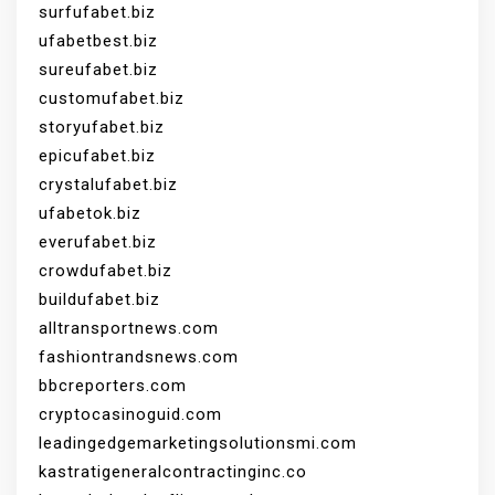
surfufabet.biz
ufabetbest.biz
sureufabet.biz
customufabet.biz
storyufabet.biz
epicufabet.biz
crystalufabet.biz
ufabetok.biz
everufabet.biz
crowdufabet.biz
buildufabet.biz
alltransportnews.com
fashiontrandsnews.com
bbcreporters.com
cryptocasinoguid.com
leadingedgemarketingsolutionsmi.com
kastratigeneralcontractinginc.co