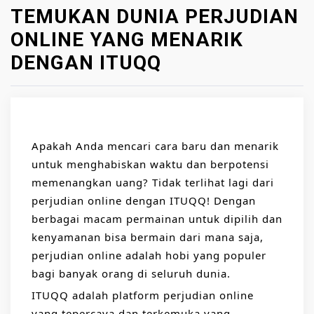
TEMUKAN DUNIA PERJUDIAN
ONLINE YANG MENARIK
DENGAN ITUQQ
Apakah Anda mencari cara baru dan menarik
untuk menghabiskan waktu dan berpotensi
memenangkan uang? Tidak terlihat lagi dari
perjudian online dengan ITUQQ! Dengan
berbagai macam permainan untuk dipilih dan
kenyamanan bisa bermain dari mana saja,
perjudian online adalah hobi yang populer
bagi banyak orang di seluruh dunia.
ITUQQ adalah platform perjudian online
yang tepercaya dan terkemuka yang