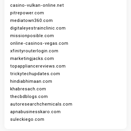
casino-vulkan-online.net
pitrepower.com
mediatown360.com
digitaleyestrainclinic.com
missionposible.com
online-casinos-vegas.com
xfinityrouterlogin.com
marketingjacks.com
topappliancereviews.com
trickytechupdates.com
hindiabhimaan.com
khabresach.com
thecbdblogs.com
autoresearchchemicals.com
apnabusinesskaro.com
suleckiego.com