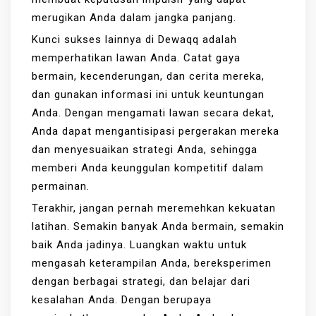
merugikan Anda dalam jangka panjang.
Kunci sukses lainnya di Dewaqq adalah
memperhatikan lawan Anda. Catat gaya
bermain, kecenderungan, dan cerita mereka,
dan gunakan informasi ini untuk keuntungan
Anda. Dengan mengamati lawan secara dekat,
Anda dapat mengantisipasi pergerakan mereka
dan menyesuaikan strategi Anda, sehingga
memberi Anda keunggulan kompetitif dalam
permainan.
Terakhir, jangan pernah meremehkan kekuatan
latihan. Semakin banyak Anda bermain, semakin
baik Anda jadinya. Luangkan waktu untuk
mengasah keterampilan Anda, bereksperimen
dengan berbagai strategi, dan belajar dari
kesalahan Anda. Dengan berupaya