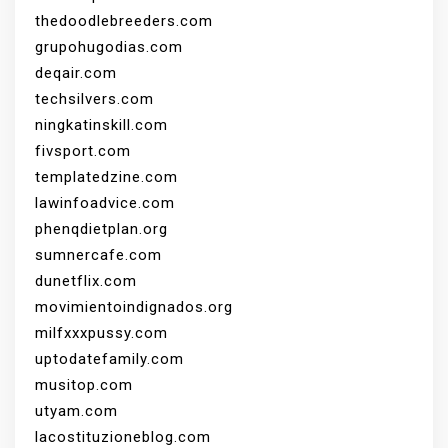
thedoodlebreeders.com
grupohugodias.com
deqair.com
techsilvers.com
ningkatinskill.com
fivsport.com
templatedzine.com
lawinfoadvice.com
phenqdietplan.org
sumnercafe.com
dunetflix.com
movimientoindignados.org
milfxxxpussy.com
uptodatefamily.com
musitop.com
utyam.com
lacostituzioneblog.com