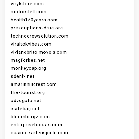
virylstore.com
motorstell.com
health150years.com
prescriptions-drug.org
technocrewsolution.com
viraltokvibes.com
vivianebritoimoveis.com
magforbes.net
monkeycap.org
sdenix.net
amarinhillcrest.com
the-tourist.org
advogato.net
isafebag.net
bloombergz.com
enterpriseboosts.com
casino-kartenspiele.com