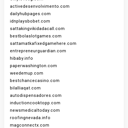
activedesenvolvimento.com
dailyhubpages.com
idnplaysbobet.com
sattakingvikidadacall.com
bestbolaslotgames.com
sattamatkafixedgamehere.com
entrepreneurguardian.com
hibaby.info
paperwashington.com
weedemup.com
bestchancecasino.com
bilalliaqat.com
autodispensadores.com
inductioncooktopp.com
newsmedicaltoday.com
roofingnevada.info
magconnectx.com