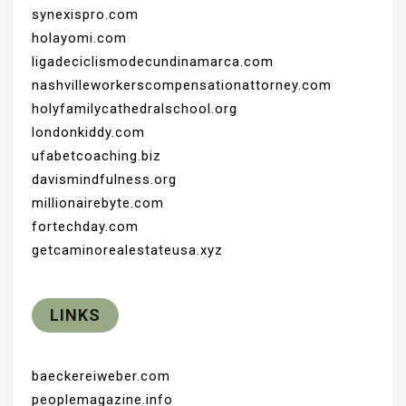
synexispro.com
holayomi.com
ligadeciclismodecundinamarca.com
nashvilleworkerscompensationattorney.com
holyfamilycathedralschool.org
londonkiddy.com
ufabetcoaching.biz
davismindfulness.org
millionairebyte.com
fortechday.com
getcaminorealestateusa.xyz
LINKS
baeckereiweber.com
peoplemagazine.info