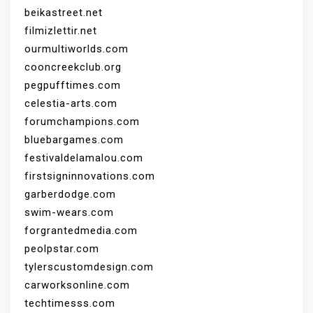
beikastreet.net
filmizlettir.net
ourmultiworlds.com
cooncreekclub.org
pegpufftimes.com
celestia-arts.com
forumchampions.com
bluebargames.com
festivaldelamalou.com
firstsigninnovations.com
garberdodge.com
swim-wears.com
forgrantedmedia.com
peolpstar.com
tylerscustomdesign.com
carworksonline.com
techtimesss.com