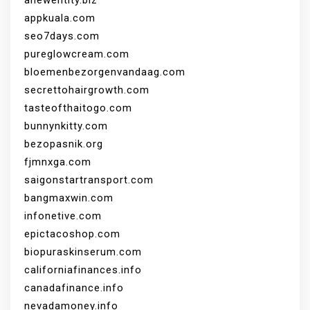
anewentity.biz
appkuala.com
seo7days.com
pureglowcream.com
bloemenbezorgenvandaag.com
secrettohairgrowth.com
tasteofthaitogo.com
bunnynkitty.com
bezopasnik.org
fjmnxga.com
saigonstartransport.com
bangmaxwin.com
infonetive.com
epictacoshop.com
biopuraskinserum.com
californiafinances.info
canadafinance.info
nevadamoney.info