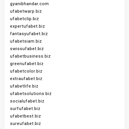
gyanibhandar.com
ufabetwarp.biz
ufabetclip.biz
expertufabet.biz
fantasyufabet.biz
ufabetsiam.biz
swissufabet.biz
ufabetbusiness.biz
greenufabet.biz
ufabetcolor.biz
extraufabet.biz
ufabetlife.biz
ufabetsolutions.biz
socialufabet.biz
surfufabet.biz
ufabetbest.biz
sureufabet.biz