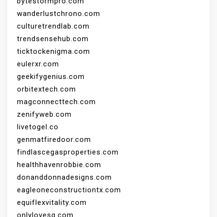
bytestormpro.com
wanderlustchrono.com
culturetrendlab.com
trendsensehub.com
ticktockenigma.com
eulerxr.com
geekifygenius.com
orbitextech.com
magconnecttech.com
zenifyweb.com
livetogel.co
genmatfiredoor.com
findlascegasproperties.com
healthhavenrobbie.com
donanddonnadesigns.com
eagleoneconstructiontx.com
equiflexvitality.com
onlylovesg.com