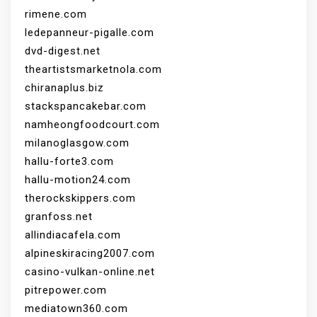
rimene.com
ledepanneur-pigalle.com
dvd-digest.net
theartistsmarketnola.com
chiranaplus.biz
stackspancakebar.com
namheongfoodcourt.com
milanoglasgow.com
hallu-forte3.com
hallu-motion24.com
therockskippers.com
granfoss.net
allindiacafela.com
alpineskiracing2007.com
casino-vulkan-online.net
pitrepower.com
mediatown360.com