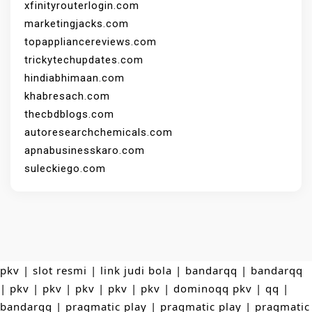
xfinityrouterlogin.com
marketingjacks.com
topappliancereviews.com
trickytechupdates.com
hindiabhimaan.com
khabresach.com
thecbdblogs.com
autoresearchchemicals.com
apnabusinesskaro.com
suleckiego.com
pkv
|
slot resmi
|
link judi bola
|
bandarqq
|
bandarqq
|
pkv
|
pkv
|
pkv
|
pkv
|
pkv
|
dominoqq pkv
|
qq
|
bandarqq
|
pragmatic play
|
pragmatic play
|
pragmatic