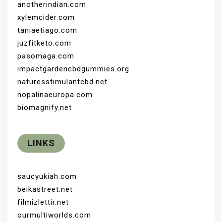
anotherindian.com
xylemcider.com
taniaetiago.com
juzfitketo.com
pasomaga.com
impactgardencbdgummies.org
naturesstimulantcbd.net
nopalinaeuropa.com
biomagnify.net
LINKS
saucyukiah.com
beikastreet.net
filmizlettir.net
ourmultiworlds.com