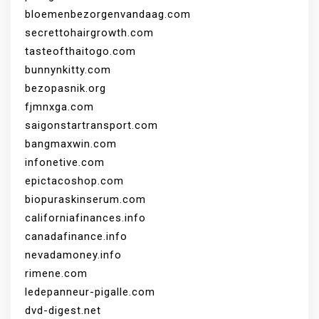
bloemenbezorgenvandaag.com
secrettohairgrowth.com
tasteofthaitogo.com
bunnynkitty.com
bezopasnik.org
fjmnxga.com
saigonstartransport.com
bangmaxwin.com
infonetive.com
epictacoshop.com
biopuraskinserum.com
californiafinances.info
canadafinance.info
nevadamoney.info
rimene.com
ledepanneur-pigalle.com
dvd-digest.net