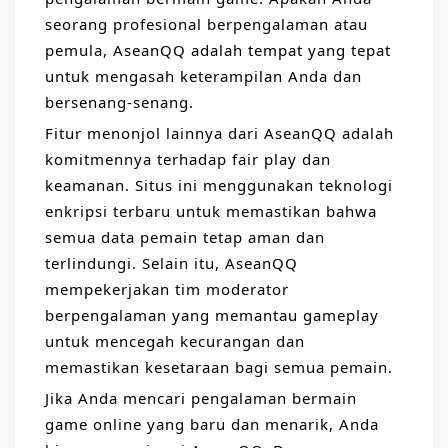
seorang profesional berpengalaman atau
pemula, AseanQQ adalah tempat yang tepat
untuk mengasah keterampilan Anda dan
bersenang-senang.
Fitur menonjol lainnya dari AseanQQ adalah
komitmennya terhadap fair play dan
keamanan. Situs ini menggunakan teknologi
enkripsi terbaru untuk memastikan bahwa
semua data pemain tetap aman dan
terlindungi. Selain itu, AseanQQ
mempekerjakan tim moderator
berpengalaman yang memantau gameplay
untuk mencegah kecurangan dan
memastikan kesetaraan bagi semua pemain.
Jika Anda mencari pengalaman bermain
game online yang baru dan menarik, Anda