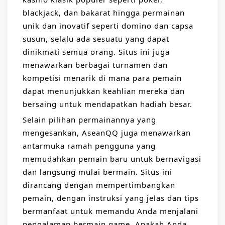
blackjack, dan bakarat hingga permainan
unik dan inovatif seperti domino dan capsa
susun, selalu ada sesuatu yang dapat
dinikmati semua orang. Situs ini juga
menawarkan berbagai turnamen dan
kompetisi menarik di mana para pemain
dapat menunjukkan keahlian mereka dan
bersaing untuk mendapatkan hadiah besar.
Selain pilihan permainannya yang
mengesankan, AseanQQ juga menawarkan
antarmuka ramah pengguna yang
memudahkan pemain baru untuk bernavigasi
dan langsung mulai bermain. Situs ini
dirancang dengan mempertimbangkan
pemain, dengan instruksi yang jelas dan tips
bermanfaat untuk memandu Anda menjalani
pengalaman bermain game. Apakah Anda