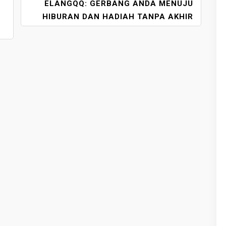
ELANGQQ: GERBANG ANDA MENUJU
HIBURAN DAN HADIAH TANPA AKHIR