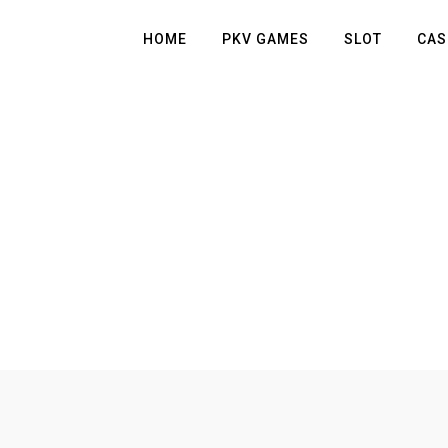
HOME
PKV GAMES
SLOT
CAS