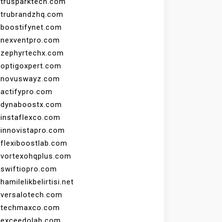
trusparktech.com
trubrandzhq.com
boostifynet.com
nexventpro.com
zephyrtechx.com
optigoxpert.com
novuswayz.com
actifypro.com
dynaboostx.com
instaflexco.com
innovistapro.com
flexiboostlab.com
vortexohqplus.com
swiftiopro.com
hamilelikbelirtisi.net
versalotech.com
techmaxco.com
exceedolab.com