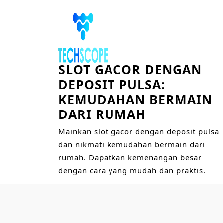
S
k
i
p
t
SLOT GACOR DENGAN
o
DEPOSIT PULSA:
c
KEMUDAHAN BERMAIN
o
n
DARI RUMAH
t
Mainkan slot gacor dengan deposit pulsa
e
dan nikmati kemudahan bermain dari
n
rumah. Dapatkan kemenangan besar
t
dengan cara yang mudah dan praktis.