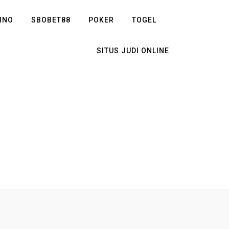
INO
SBOBET88
POKER
TOGEL
SITUS JUDI ONLINE