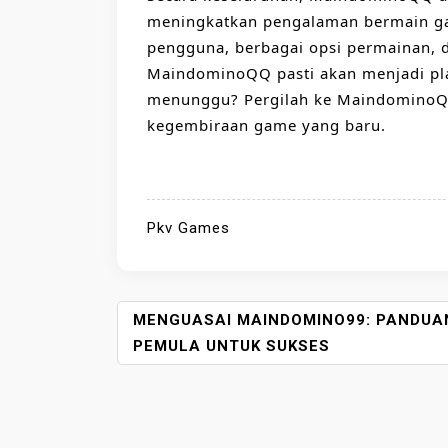
meningkatkan pengalaman bermain g
pengguna, berbagai opsi permainan, 
MaindominoQQ pasti akan menjadi pl
menunggu? Pergilah ke MaindominoQQ 
kegembiraan game yang baru.
Pkv Games
P
MENGUASAI MAINDOMINO99: PANDUA
O
PEMULA UNTUK SUKSES
S
T
N
A