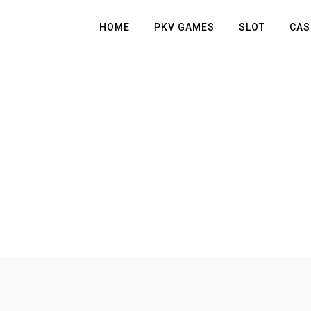
HOME
PKV GAMES
SLOT
CAS