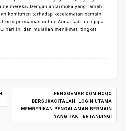
ame mereka. Dengan antarmuka yang ramah
dan komitmen terhadap keselamatan pemain,
atform permainan online Anda. Jadi mengapa
hari ini dan mulailah menikmati tingkat
N
PENGGEMAR DOMINOQQ
BERSUKACITALAH: LOGIN UTAMA
MEMBERIKAN PENGALAMAN BERMAIN
YANG TAK TERTANDINGI