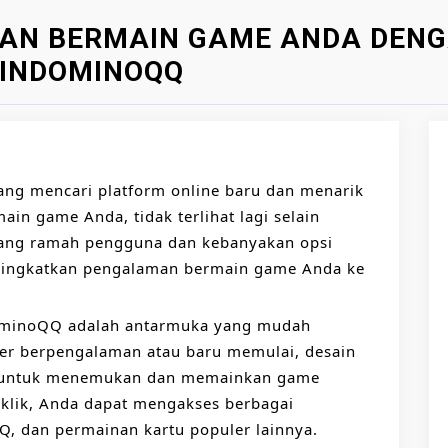
AN BERMAIN GAME ANDA DEN
INDOMINOQQ
ng mencari platform online baru dan menarik
n game Anda, tidak terlihat lagi selain
ng ramah pengguna dan kebanyakan opsi
ingkatkan pengalaman bermain game Anda ke
ndominoQQ adalah antarmuka yang mudah
er berpengalaman atau baru memulai, desain
h untuk menemukan dan memainkan game
 klik, Anda dapat mengakses berbagai
, dan permainan kartu populer lainnya.