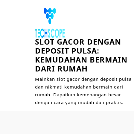
S
k
i
p
t
SLOT GACOR DENGAN
o
DEPOSIT PULSA:
c
KEMUDAHAN BERMAIN
o
n
DARI RUMAH
t
Mainkan slot gacor dengan deposit pulsa
e
dan nikmati kemudahan bermain dari
n
rumah. Dapatkan kemenangan besar
t
dengan cara yang mudah dan praktis.