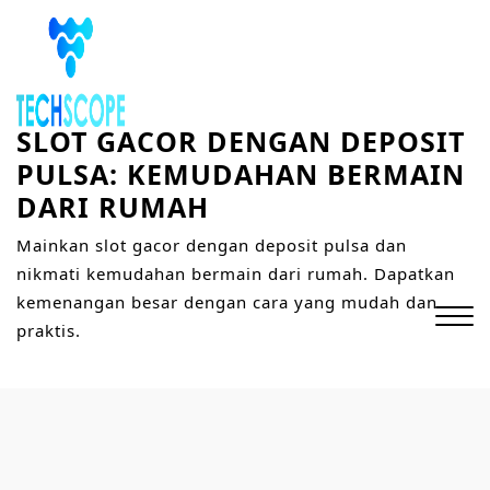
S
k
i
p
t
SLOT GACOR DENGAN DEPOSIT
o
PULSA: KEMUDAHAN BERMAIN
c
DARI RUMAH
o
n
Mainkan slot gacor dengan deposit pulsa dan
t
nikmati kemudahan bermain dari rumah. Dapatkan
e
kemenangan besar dengan cara yang mudah dan
n
praktis.
t
Close
Menu