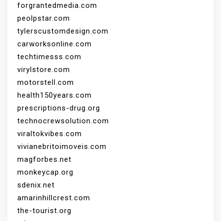
forgrantedmedia.com
peolpstar.com
tylerscustomdesign.com
carworksonline.com
techtimesss.com
virylstore.com
motorstell.com
health150years.com
prescriptions-drug.org
technocrewsolution.com
viraltokvibes.com
vivianebritoimoveis.com
magforbes.net
monkeycap.org
sdenix.net
amarinhillcrest.com
the-tourist.org