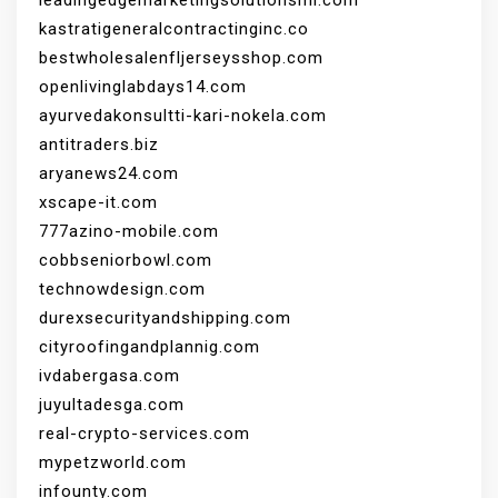
leadingedgemarketingsolutionsmi.com
kastratigeneralcontractinginc.co
bestwholesalenfljerseysshop.com
openlivinglabdays14.com
ayurvedakonsultti-kari-nokela.com
antitraders.biz
aryanews24.com
xscape-it.com
777azino-mobile.com
cobbseniorbowl.com
technowdesign.com
durexsecurityandshipping.com
cityroofingandplannig.com
ivdabergasa.com
juyultadesga.com
real-crypto-services.com
mypetzworld.com
infounty.com