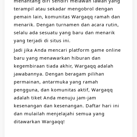
menantang diri sendiri melawan lawan yang
terampil atau sekadar mengobrol dengan
pemain lain, komunitas Wargaqq ramah dan
menarik. Dengan turnamen dan acara rutin,
selalu ada sesuatu yang baru dan menarik
yang terjadi di situs ini.
Jadi jika Anda mencari platform game online
baru yang menawarkan hiburan dan
kegembiraan tiada akhir, Wargaqq adalah
jawabannya. Dengan beragam pilihan
permainan, antarmuka yang ramah
pengguna, dan komunitas aktif, Wargaqq
adalah tiket Anda menuju jam-jam
kesenangan dan kesenangan. Daftar hari ini
dan mulailah menjelajahi semua yang
ditawarkan Wargaqq!