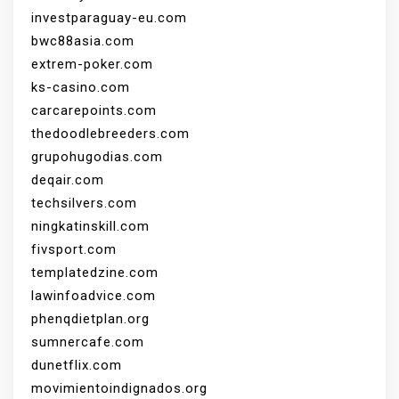
investparaguay-eu.com
bwc88asia.com
extrem-poker.com
ks-casino.com
carcarepoints.com
thedoodlebreeders.com
grupohugodias.com
deqair.com
techsilvers.com
ningkatinskill.com
fivsport.com
templatedzine.com
lawinfoadvice.com
phenqdietplan.org
sumnercafe.com
dunetflix.com
movimientoindignados.org