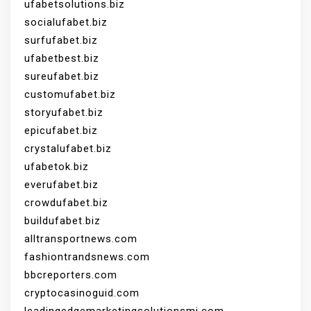
ufabetsolutions.biz
socialufabet.biz
surfufabet.biz
ufabetbest.biz
sureufabet.biz
customufabet.biz
storyufabet.biz
epicufabet.biz
crystalufabet.biz
ufabetok.biz
everufabet.biz
crowdufabet.biz
buildufabet.biz
alltransportnews.com
fashiontrandsnews.com
bbcreporters.com
cryptocasinoguid.com