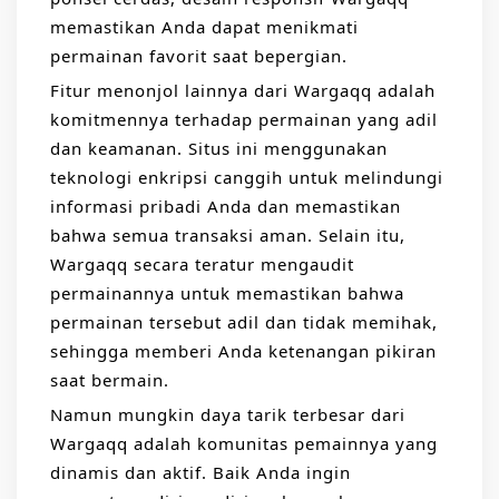
memastikan Anda dapat menikmati
permainan favorit saat bepergian.
Fitur menonjol lainnya dari Wargaqq adalah
komitmennya terhadap permainan yang adil
dan keamanan. Situs ini menggunakan
teknologi enkripsi canggih untuk melindungi
informasi pribadi Anda dan memastikan
bahwa semua transaksi aman. Selain itu,
Wargaqq secara teratur mengaudit
permainannya untuk memastikan bahwa
permainan tersebut adil dan tidak memihak,
sehingga memberi Anda ketenangan pikiran
saat bermain.
Namun mungkin daya tarik terbesar dari
Wargaqq adalah komunitas pemainnya yang
dinamis dan aktif. Baik Anda ingin