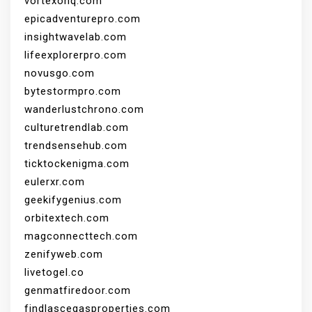
vortexohq.com
epicadventurepro.com
insightwavelab.com
lifeexplorerpro.com
novusgo.com
bytestormpro.com
wanderlustchrono.com
culturetrendlab.com
trendsensehub.com
ticktockenigma.com
eulerxr.com
geekifygenius.com
orbitextech.com
magconnecttech.com
zenifyweb.com
livetogel.co
genmatfiredoor.com
findlascegasproperties.com