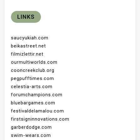
LINKS
saucyukiah.com
beikastreet.net
filmizlettir.net
ourmultiworlds.com
cooncreekclub.org
pegpufftimes.com
celestia-arts.com
forumchampions.com
bluebargames.com
festivaldelamalou.com
firstsigninnovations.com
garberdodge.com
swim-wears.com