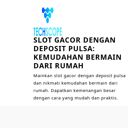
S
k
i
p
t
SLOT GACOR DENGAN
o
DEPOSIT PULSA:
c
KEMUDAHAN BERMAIN
o
n
DARI RUMAH
t
Mainkan slot gacor dengan deposit pulsa
e
dan nikmati kemudahan bermain dari
n
rumah. Dapatkan kemenangan besar
t
dengan cara yang mudah dan praktis.