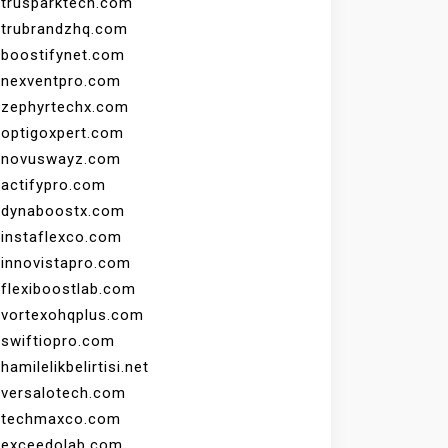
trusparktech.com
trubrandzhq.com
boostifynet.com
nexventpro.com
zephyrtechx.com
optigoxpert.com
novuswayz.com
actifypro.com
dynaboostx.com
instaflexco.com
innovistapro.com
flexiboostlab.com
vortexohqplus.com
swiftiopro.com
hamilelikbelirtisi.net
versalotech.com
techmaxco.com
exceedolab.com