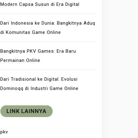
Modern Capsa Susun di Era Digital
Dari Indonesia ke Dunia: Bangkitnya Aduq
di Komunitas Game Online
Bangkitnya PKV Games: Era Baru
Permainan Online
Dari Tradisional ke Digital: Evolusi
Dominoqq di Industri Game Online
LINK LAINNYA
pkv