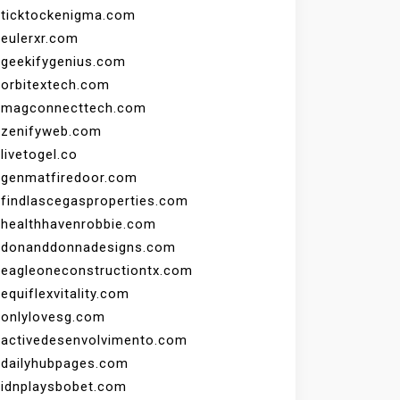
ticktockenigma.com
eulerxr.com
geekifygenius.com
orbitextech.com
magconnecttech.com
zenifyweb.com
livetogel.co
genmatfiredoor.com
findlascegasproperties.com
healthhavenrobbie.com
donanddonnadesigns.com
eagleoneconstructiontx.com
equiflexvitality.com
onlylovesg.com
activedesenvolvimento.com
dailyhubpages.com
idnplaysbobet.com