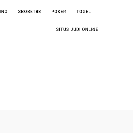
INO
SBOBET88
POKER
TOGEL
SITUS JUDI ONLINE