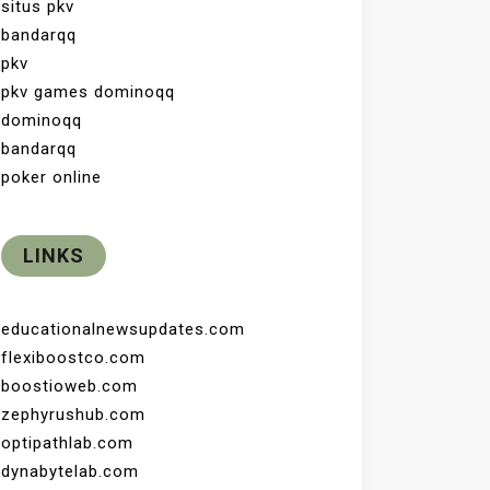
situs pkv
bandarqq
pkv
pkv games dominoqq
dominoqq
bandarqq
poker online
LINKS
educationalnewsupdates.com
flexiboostco.com
boostioweb.com
zephyrushub.com
optipathlab.com
dynabytelab.com