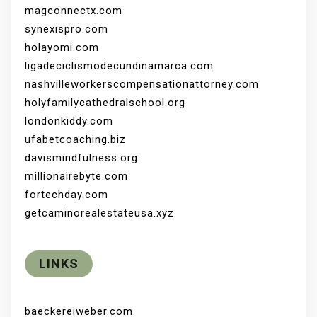
magconnectx.com
synexispro.com
holayomi.com
ligadeciclismodecundinamarca.com
nashvilleworkerscompensationattorney.com
holyfamilycathedralschool.org
londonkiddy.com
ufabetcoaching.biz
davismindfulness.org
millionairebyte.com
fortechday.com
getcaminorealestateusa.xyz
LINKS
baeckereiweber.com