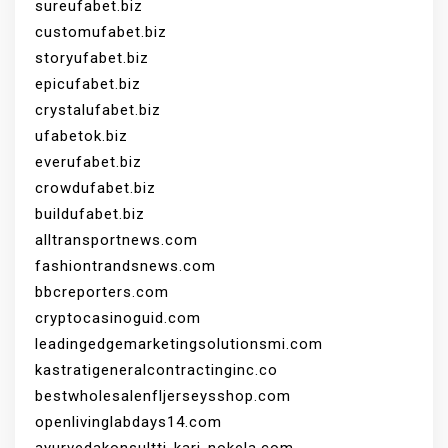
sureufabet.biz
customufabet.biz
storyufabet.biz
epicufabet.biz
crystalufabet.biz
ufabetok.biz
everufabet.biz
crowdufabet.biz
buildufabet.biz
alltransportnews.com
fashiontrandsnews.com
bbcreporters.com
cryptocasinoguid.com
leadingedgemarketingsolutionsmi.com
kastratigeneralcontractinginc.co
bestwholesalenfljerseysshop.com
openlivinglabdays14.com