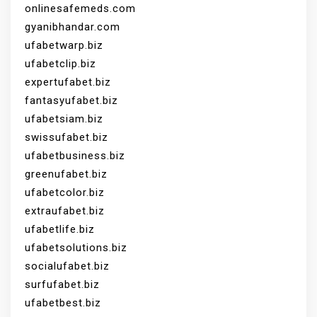
onlinesafemeds.com
gyanibhandar.com
ufabetwarp.biz
ufabetclip.biz
expertufabet.biz
fantasyufabet.biz
ufabetsiam.biz
swissufabet.biz
ufabetbusiness.biz
greenufabet.biz
ufabetcolor.biz
extraufabet.biz
ufabetlife.biz
ufabetsolutions.biz
socialufabet.biz
surfufabet.biz
ufabetbest.biz