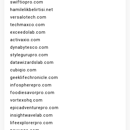
swiftiopro.com
hamilelikbelirtisi.net
versalotech.com
techmaxco.com
exceedolab.com
activaxio.com
dynabytesco.com
stylegurupro.com
datawizardslab.com
cubiqio.com
geeklifechronicle.com
infospherepro.com
foodiesavorpro.com
vortexohq.com
epicadventurepro.com
insightwavelab.com
lifeexplorerpro.com