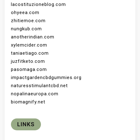
lacostituzioneblog.com
ohyeea.com
zhitiemoe.com
nungkub.com
anotherindian.com
xylemcider.com
taniaetiago.com
juzfitketo.com
pasomaga.com
impactgardencbdgummies.org
naturesstimulantcbd.net
nopalinaeuropa.com
biomagnify.net
LINKS