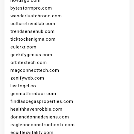
novusgo.com
bytestormpro.com
wanderlustchrono.com
culturetrendlab.com
trendsensehub.com
ticktockenigma.com
eulerxr.com
geekifygenius.com
orbitextech.com
magconnecttech.com
zenifyweb.com
livetogel.co
genmatfiredoor.com
findlascegasproperties.com
healthhavenrobbie.com
donanddonnadesigns.com
eagleoneconstructiontx.com
equiflexvitality.com