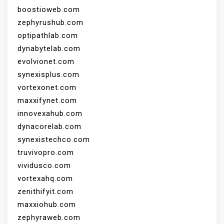
boostioweb.com
zephyrushub.com
optipathlab.com
dynabytelab.com
evolvionet.com
synexisplus.com
vortexonet.com
maxxifynet.com
innovexahub.com
dynacorelab.com
synexistechco.com
truvivopro.com
vividusco.com
vortexahq.com
zenithifyit.com
maxxiohub.com
zephyraweb.com