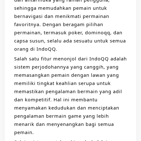
sehingga memudahkan pemain untuk
bernavigasi dan menikmati permainan
favoritnya. Dengan beragam pilihan
permainan, termasuk poker, dominoqq, dan
capsa susun, selalu ada sesuatu untuk semua
orang di IndoQQ.
Salah satu fitur menonjol dari IndoQQ adalah
sistem perjodohannya yang canggih, yang
memasangkan pemain dengan lawan yang
memiliki tingkat keahlian serupa untuk
memastikan pengalaman bermain yang adil
dan kompetitif. Hal ini membantu
menyamakan kedudukan dan menciptakan
pengalaman bermain game yang lebih
menarik dan menyenangkan bagi semua
pemain.