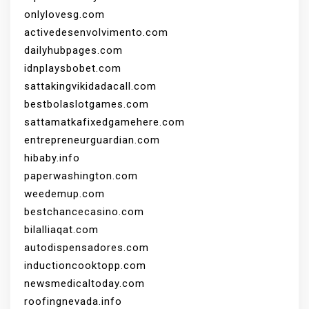
onlylovesg.com
activedesenvolvimento.com
dailyhubpages.com
idnplaysbobet.com
sattakingvikidadacall.com
bestbolaslotgames.com
sattamatkafixedgamehere.com
entrepreneurguardian.com
hibaby.info
paperwashington.com
weedemup.com
bestchancecasino.com
bilalliaqat.com
autodispensadores.com
inductioncooktopp.com
newsmedicaltoday.com
roofingnevada.info