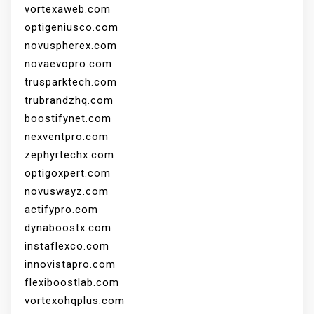
vortexaweb.com
optigeniusco.com
novuspherex.com
novaevopro.com
trusparktech.com
trubrandzhq.com
boostifynet.com
nexventpro.com
zephyrtechx.com
optigoxpert.com
novuswayz.com
actifypro.com
dynaboostx.com
instaflexco.com
innovistapro.com
flexiboostlab.com
vortexohqplus.com