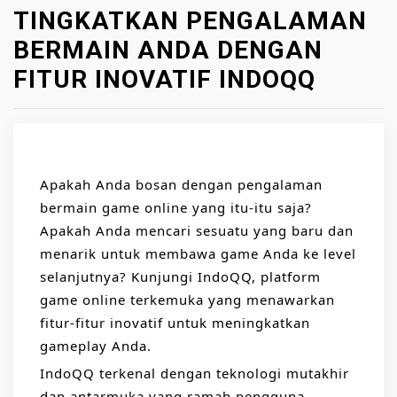
TINGKATKAN PENGALAMAN
BERMAIN ANDA DENGAN
FITUR INOVATIF INDOQQ
Apakah Anda bosan dengan pengalaman
bermain game online yang itu-itu saja?
Apakah Anda mencari sesuatu yang baru dan
menarik untuk membawa game Anda ke level
selanjutnya? Kunjungi IndoQQ, platform
game online terkemuka yang menawarkan
fitur-fitur inovatif untuk meningkatkan
gameplay Anda.
IndoQQ terkenal dengan teknologi mutakhir
dan antarmuka yang ramah pengguna,