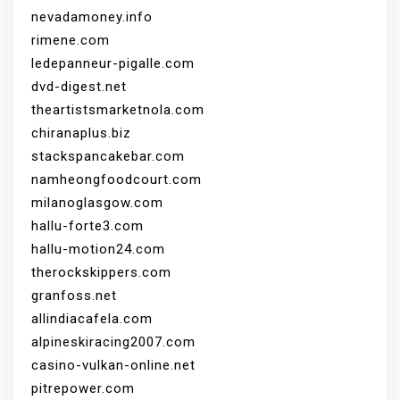
nevadamoney.info
rimene.com
ledepanneur-pigalle.com
dvd-digest.net
theartistsmarketnola.com
chiranaplus.biz
stackspancakebar.com
namheongfoodcourt.com
milanoglasgow.com
hallu-forte3.com
hallu-motion24.com
therockskippers.com
granfoss.net
allindiacafela.com
alpineskiracing2007.com
casino-vulkan-online.net
pitrepower.com