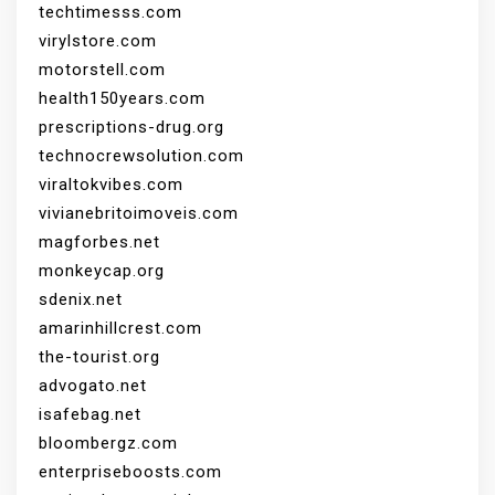
techtimesss.com
virylstore.com
motorstell.com
health150years.com
prescriptions-drug.org
technocrewsolution.com
viraltokvibes.com
vivianebritoimoveis.com
magforbes.net
monkeycap.org
sdenix.net
amarinhillcrest.com
the-tourist.org
advogato.net
isafebag.net
bloombergz.com
enterpriseboosts.com