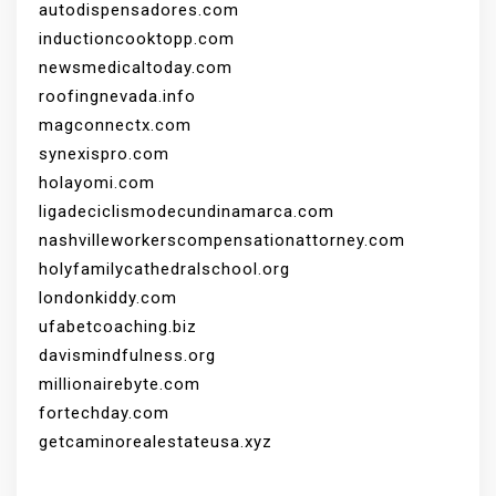
autodispensadores.com
inductioncooktopp.com
newsmedicaltoday.com
roofingnevada.info
magconnectx.com
synexispro.com
holayomi.com
ligadeciclismodecundinamarca.com
nashvilleworkerscompensationattorney.com
holyfamilycathedralschool.org
londonkiddy.com
ufabetcoaching.biz
davismindfulness.org
millionairebyte.com
fortechday.com
getcaminorealestateusa.xyz