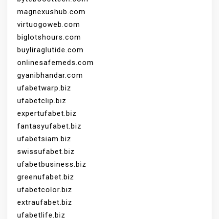
magnexushub.com
virtuogoweb.com
biglotshours.com
buyliraglutide.com
onlinesafemeds.com
gyanibhandar.com
ufabetwarp.biz
ufabetclip.biz
expertufabet.biz
fantasyufabet.biz
ufabetsiam.biz
swissufabet.biz
ufabetbusiness.biz
greenufabet.biz
ufabetcolor.biz
extraufabet.biz
ufabetlife.biz