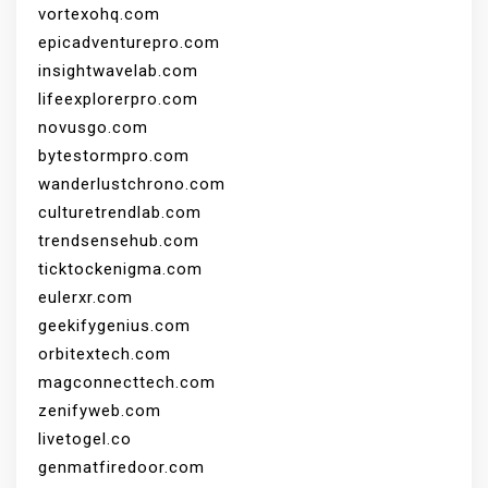
vortexohq.com
epicadventurepro.com
insightwavelab.com
lifeexplorerpro.com
novusgo.com
bytestormpro.com
wanderlustchrono.com
culturetrendlab.com
trendsensehub.com
ticktockenigma.com
eulerxr.com
geekifygenius.com
orbitextech.com
magconnecttech.com
zenifyweb.com
livetogel.co
genmatfiredoor.com