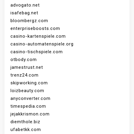
advogato.net
isafebag.net
bloombergz.com
enterpriseboosts.com
casino-kartenspiele.com
casino-automatenspiele.org
casino-tischspiele.com
otbody.com
jamestrust.net
trenz24.com
skipworking.com
loizbeauty.com
anyconverter.com
timespedia.com
jejakkrismon.com
diemthole.biz
ufabetkk.com