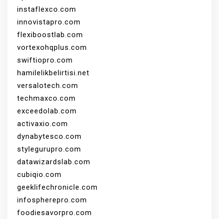
instaflexco.com
innovistapro.com
flexiboostlab.com
vortexohqplus.com
swiftiopro.com
hamilelikbelirtisi.net
versalotech.com
techmaxco.com
exceedolab.com
activaxio.com
dynabytesco.com
stylegurupro.com
datawizardslab.com
cubiqio.com
geeklifechronicle.com
infospherepro.com
foodiesavorpro.com