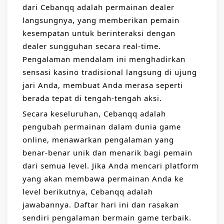
dari Cebanqq adalah permainan dealer
langsungnya, yang memberikan pemain
kesempatan untuk berinteraksi dengan
dealer sungguhan secara real-time.
Pengalaman mendalam ini menghadirkan
sensasi kasino tradisional langsung di ujung
jari Anda, membuat Anda merasa seperti
berada tepat di tengah-tengah aksi.
Secara keseluruhan, Cebanqq adalah
pengubah permainan dalam dunia game
online, menawarkan pengalaman yang
benar-benar unik dan menarik bagi pemain
dari semua level. Jika Anda mencari platform
yang akan membawa permainan Anda ke
level berikutnya, Cebanqq adalah
jawabannya. Daftar hari ini dan rasakan
sendiri pengalaman bermain game terbaik.