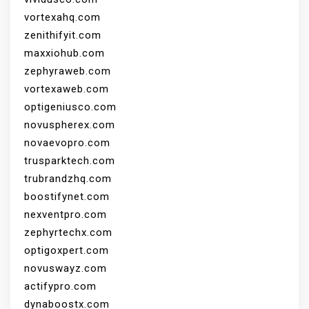
vortexahq.com
zenithifyit.com
maxxiohub.com
zephyraweb.com
vortexaweb.com
optigeniusco.com
novuspherex.com
novaevopro.com
trusparktech.com
trubrandzhq.com
boostifynet.com
nexventpro.com
zephyrtechx.com
optigoxpert.com
novuswayz.com
actifypro.com
dynaboostx.com