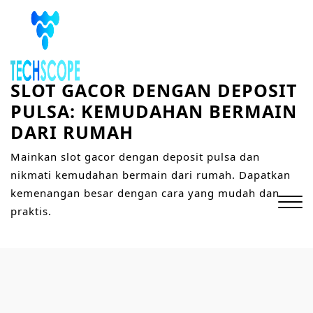
S
k
i
p
t
SLOT GACOR DENGAN DEPOSIT
o
PULSA: KEMUDAHAN BERMAIN
c
DARI RUMAH
o
n
Mainkan slot gacor dengan deposit pulsa dan
t
nikmati kemudahan bermain dari rumah. Dapatkan
e
kemenangan besar dengan cara yang mudah dan
n
praktis.
t
Close
Menu