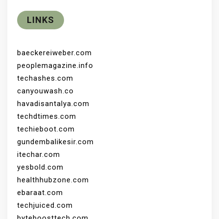
LINKS
baeckereiweber.com
peoplemagazine.info
techashes.com
canyouwash.co
havadisantalya.com
techdtimes.com
techieboot.com
gundembalikesir.com
itechar.com
yesbold.com
healthhubzone.com
ebaraat.com
techjuiced.com
byteboosttech.com