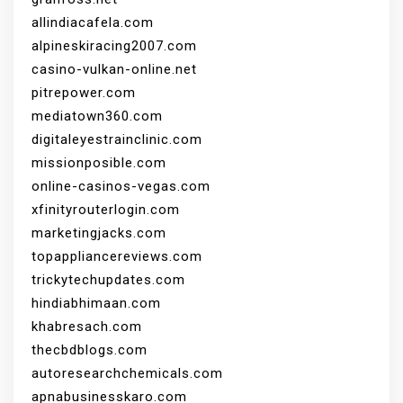
allindiacafela.com
alpineskiracing2007.com
casino-vulkan-online.net
pitrepower.com
mediatown360.com
digitaleyestrainclinic.com
missionposible.com
online-casinos-vegas.com
xfinityrouterlogin.com
marketingjacks.com
topappliancereviews.com
trickytechupdates.com
hindiabhimaan.com
khabresach.com
thecbdblogs.com
autoresearchchemicals.com
apnabusinesskaro.com