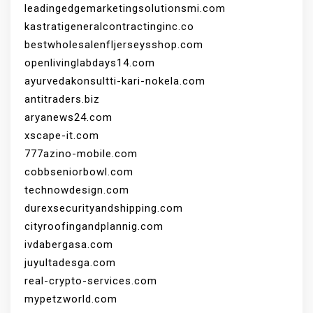
leadingedgemarketingsolutionsmi.com
kastratigeneralcontractinginc.co
bestwholesalenfljerseysshop.com
openlivinglabdays14.com
ayurvedakonsultti-kari-nokela.com
antitraders.biz
aryanews24.com
xscape-it.com
777azino-mobile.com
cobbseniorbowl.com
technowdesign.com
durexsecurityandshipping.com
cityroofingandplannig.com
ivdabergasa.com
juyultadesga.com
real-crypto-services.com
mypetzworld.com